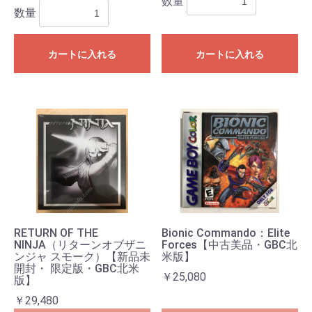
数量
数量
カートに入れる
カートに入れる
お買い物を続ける
カートへ進む
RETURN OF THE
Bionic Commando：Elite
NINJA（リターンオブザニ
Forces【中古美品・GBC北
ンジャ スモーク）【新品未
米版】
開封・ 限定版・GBC北米
￥25,080
版】
￥29,480