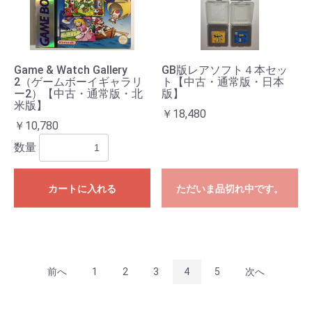
Game & Watch Gallery
GB版レアソフト４本セッ
2（ゲームボーイギャラリ
ト【中古・通常版・日本
ー2）【中古・通常版・北
版】
米版】
￥18,480
￥10,780
数量
カートに入れる
ただいま品切れ中です。
前へ
1
2
3
4
5
次へ