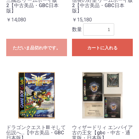
三國志 ゲームボーイ版
信長の野望 ゲームボーイ版
2【中古美品・GBC日本
2【中古美品・GBC日本
版】
版】
￥14,080
￥15,180
数量
ただいま品切れ中です。
カートに入れる
ドラゴンクエストIII そして
ウィザードリィ エンパイア
伝説へ…【中古美品・GBC
古の王女【gbc・中古・通
日本版】
常版・日本版】