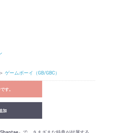
ン
＞
ゲームボーイ（GB/GBC）
中です。
追加
hantae』で、さまざまな特典が付属する