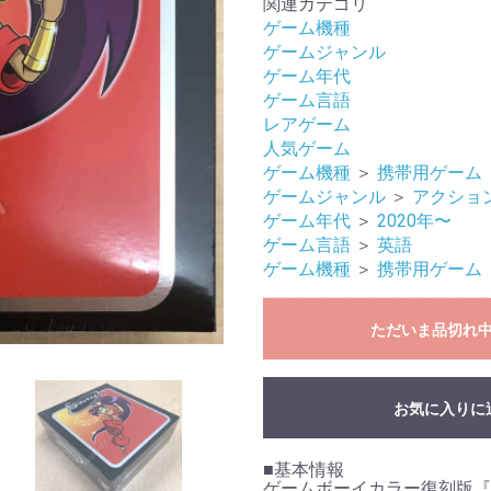
関連カテゴリ
ゲーム機種
ゲームジャンル
ゲーム年代
ゲーム言語
レアゲーム
人気ゲーム
ゲーム機種
＞
携帯用ゲーム
ゲームジャンル
＞
アクショ
ゲーム年代
＞
2020年〜
ゲーム言語
＞
英語
ゲーム機種
＞
携帯用ゲーム
ただいま品切れ
お気に入りに
■基本情報
ゲームボーイカラー復刻版『S