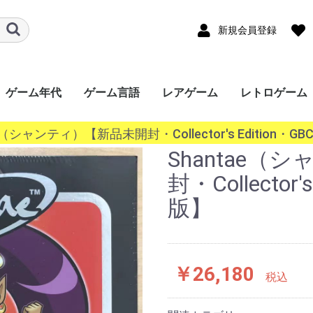
新規会員登録
ゲーム年代
ゲーム言語
レアゲーム
レトロゲーム
ード
ワー
a
ｰｼｮﾝﾎﾟｰﾀﾌﾞﾙ
ンドー3DS
ンドーDS
ボーイ
ボーイアドバン
ギア（GG）
ースワン
ス（Lynx）
オポケット
ade
ndo
ステーション
ステーション
ステーション
ステーション
SERIES X/S
One
360
ステーション
r
キューブ（GC）
ムキャスト
ャルボーイ
ターン（SS）
ンジン（PCECD）
ENDO64（N64）
ンジン
oGrafx16（TG16）
ｧﾐｺﾝ
・SEGA-
ライブ
ライブ（32X）
コン（FC/NES）
ﾃﾞｨｽｸｼｽﾃﾑ(FCDS)
オ(ROM)
オ(CD)
III&ﾏｽﾀｰｼｽﾃﾑ
1000
TOWNS マーティー
EO(ネオジオ)
テムIII
テムII
IGD-ROM
I
システム
システム
EM256
K64
ISWAVE
EM246
PCB基板
OS系
ws 10系
ws 8系
ws 7系
ws Vista系
ows XP系
ws 2000系
ws 98系
ws 95系
ws 3系
+
2020年〜
2010年〜2019年
2000年〜2009年
1990年〜1999年
1980年〜1989年
〜1979年
日本語
英語
中国語
韓国語
その他
ae（シャンティ）【新品未開封・Collector's Edition・G
P）
GBC）
BA）
/WSC）
P）
ch（NS）
5）
4）
3）
2）
）
）
）
/SGX）
/SNES）
EGACD)
GENESIS）
I&SMS)
Shantae
封・Collector
版】
￥26,180
税込