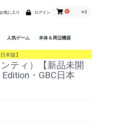
0
￥0
お気に入り
ログイン
人気ゲーム
本体＆周辺機器
携帯用ゲーム機
家庭用ゲーム機
業務用ゲーム機
PC
MSX
BC日本版】
（シャンティ）【新品未開
's Edition・GBC日本