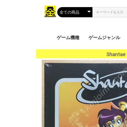
ゲーム機種
ゲームジャンル
携帯用ゲーム
家庭用ゲーム
業務用ゲーム
PC
MSX
アクション
シューティング
ロールプレイング
シミュレーション
アドベンチャー
タクティカル
トレーディングカ
パズル
音楽/リズム
レース
ソーシャルネット
ボードゲーム
光線銃シリーズ
その他
PS Vit
ﾌﾟﾚｲｽﾃ
ニンテ
ニンテ
GP32
ゲーム
ゲーム
ゲーム
ワンダ
リンク
ネオジ
Everc
Ninte
Wii U
Wii
プレイ
プレイ
プレイ
プレイ
XBOX 
Xbox 
Xbox 
Xbox
プレイ
Jagua
ゲーム
ドリー
バーチ
セガサ
PCエ
NINT
PCエ
Turb
ｽｰﾊﾟｰﾌ
メガCD
メガド
メガド
ファミ
ﾌｧﾐｺﾝ
3DO
PCFX
ネオジ
ネオジ
ｾｶﾞﾏｰｸ
セガSG
FM-
NEOG
CPシス
CPシス
NAOM
NAOM
ST-V
SPI
PGM
SYST
ALEC
ATOM
SYST
その他
Mac 
Windo
Windo
Windo
Windo
Wind
Windo
Windo
Windo
Windo
MSX2
MSX2
MSX
Shant
ク
（PS
（GB/
ス（G
（WS
（NG
Swit
5（PS
4（PS
3（PS
2（PS
（PS
（DC
（VB
（PCE
（SFC
CD(M
（MD/
(SMII