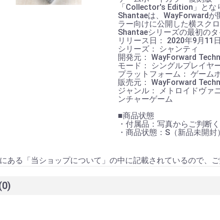
お買い物を続ける
カートへ進む
「Collector's Edition」
Shantaeは、WayForw
ラー向けに公開した横スクロ
Shantaeシリーズの最初の
リリース日： 2020年9月11
シリーズ： シャンティ
開発元： WayForward Techno
モード： シングルプレイヤ
プラットフォーム： ゲーム
販売元： WayForward Techn
ジャンル： メトロイドヴァ
ンチャーゲーム
■商品状態
・付属品：写真からご判断く
・商品状態：S（新品未開封
にある「当ショップについて」の中に記載されているので、ご
(0)