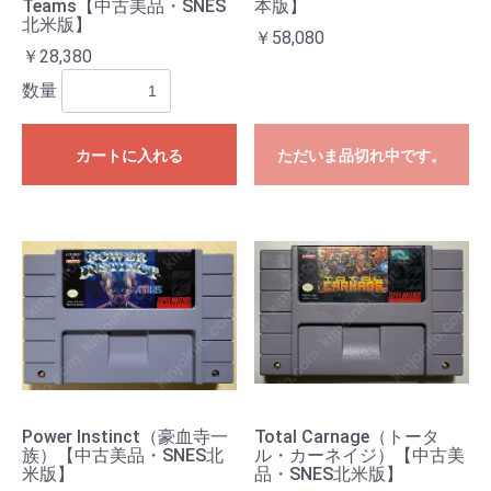
Teams【中古美品・SNES
本版】
北米版】
￥58,080
￥28,380
数量
カートに入れる
ただいま品切れ中です。
Power Instinct（豪血寺一
Total Carnage（トータ
族）【中古美品・SNES北
ル・カーネイジ）【中古美
米版】
品・SNES北米版】