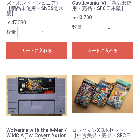
ズ・ボンド・ジュニア）
Castlevania IV)【新品未使
【新品未使用・SNES北米
用・完品・SFC日本版】
版】
￥43,780
￥47,080
数量
数量
カートに入れる
カートに入れる
お買い物を続ける
カートへ進む
Wolverine with the X-Men /
ロックマンX 3本セット
WildC.A.T.s: Covert Action
【中古美品・完品・SFC日