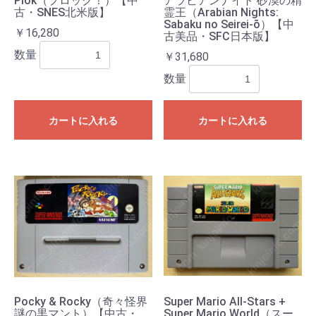
Plok（プロック！）【中
アラビアンナイト 砂漠の精
古・SNES北米版】
霊王（Arabian Nights:
Sabaku no Seirei-ō）【中
￥16,280
古美品・SFC日本版】
数量
￥31,680
数量
カートに入れる
カートに入れる
Pocky & Rocky（奇々怪界
Super Mario All-Stars +
謎の黒マント）【中古・
Super Mario World（スー