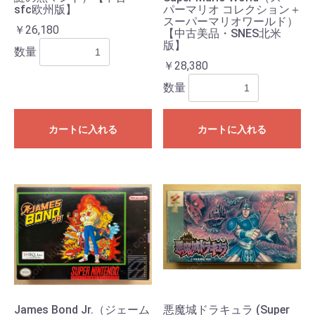
sfc欧州版】
パーマリオ コレクション＋
スーパーマリオワールド）
￥26,180
【中古美品・SNES北米
版】
数量
￥28,380
数量
カートに入れる
カートに入れる
James Bond Jr.（ジェーム
悪魔城ドラキュラ (Super