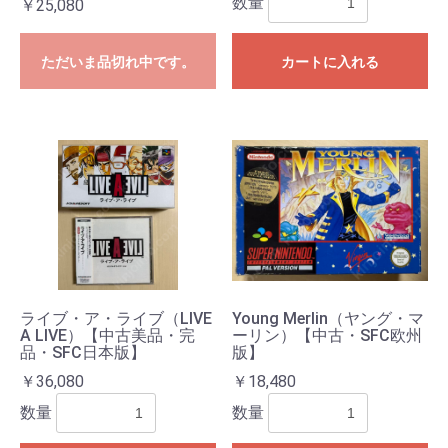
数量
￥25,080
ただいま品切れ中です。
カートに入れる
ライブ・ア・ライブ（LIVE
Young Merlin（ヤング・マ
A LIVE）【中古美品・完
ーリン）【中古・SFC欧州
品・SFC日本版】
版】
￥36,080
￥18,480
数量
数量