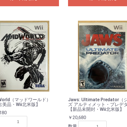
World（マッドワールド）
Jaws: Ultimate Predator
古美品・Wii北米版】
ズ アルティメット・プレデ
お買い物を続ける
カートへ進む
【新品未開封・Wii北米版】
180
￥20,680
数量