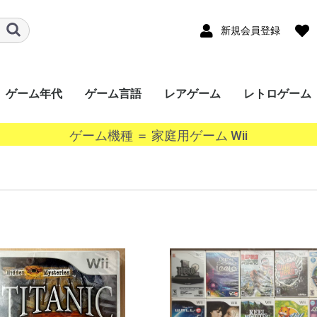
新規会員登録
ゲーム年代
ゲーム言語
レアゲーム
レトロゲーム
ード
ワー
a
ｰｼｮﾝﾎﾟｰﾀﾌﾞﾙ
ンドー3DS
ンドーDS
ボーイ
ボーイアドバン
ギア（GG）
ースワン
ス（Lynx）
オポケット
ade
ndo
ステーション
ステーション
ステーション
ステーション
SERIES X/S
One
360
ステーション
r
キューブ（GC）
ムキャスト
ャルボーイ
ターン（SS）
ンジン（PCECD）
ENDO64（N64）
ンジン
oGrafx16（TG16）
ｧﾐｺﾝ
・SEGA-
ライブ
ライブ（32X）
コン（FC/NES）
ﾃﾞｨｽｸｼｽﾃﾑ(FCDS)
オ(ROM)
オ(CD)
III&ﾏｽﾀｰｼｽﾃﾑ
1000
TOWNS マーティー
EO(ネオジオ)
テムIII
テムII
IGD-ROM
I
システム
システム
EM256
K64
ISWAVE
EM246
PCB基板
OS系
ws 10系
ws 8系
ws 7系
ws Vista系
ows XP系
ws 2000系
ws 98系
ws 95系
ws 3系
+
2020年〜
2010年〜2019年
2000年〜2009年
1990年〜1999年
1980年〜1989年
〜1979年
日本語
英語
中国語
韓国語
その他
ゲーム機種 ＝ 家庭用ゲーム Wii
P）
GBC）
BA）
/WSC）
P）
ch（NS）
5）
4）
3）
2）
）
）
）
/SGX）
/SNES）
EGACD)
GENESIS）
I&SMS)