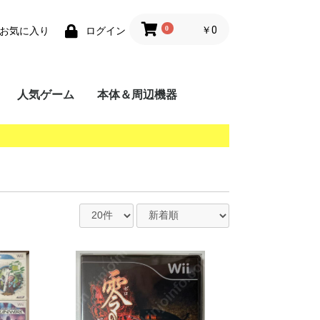
0
￥0
お気に入り
ログイン
人気ゲーム
本体＆周辺機器
携帯用ゲーム機
家庭用ゲーム機
業務用ゲーム機
PC
MSX