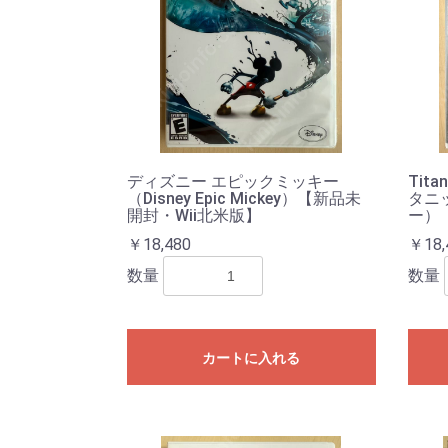
ディズニー エピックミッキー
Tita
（Disney Epic Mickey）【新品未
タニ
開封・Wii北米版】
ー）
￥18,480
￥18,
数量
数量
カートに入れる