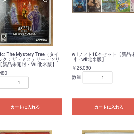
nic: The Mystery Tree（タイ
wiiソフト10本セット【新品
ック：ザ・ミステリー・ツリ
封・wii北米版】
【新品未開封・Wii北米版】
￥25,080
480
数量
カートに入れる
カートに入れる