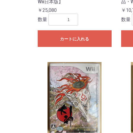
Wii日本版】
品・W
￥25,080
￥10,
数量
数量
カートに入れる