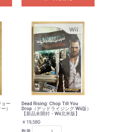
（ジョー
Dead Rising: Chop Till You
ター）
Drop（デッドライジング Wii版）
【新品未開封・Wii北米版】
￥19,580
数量