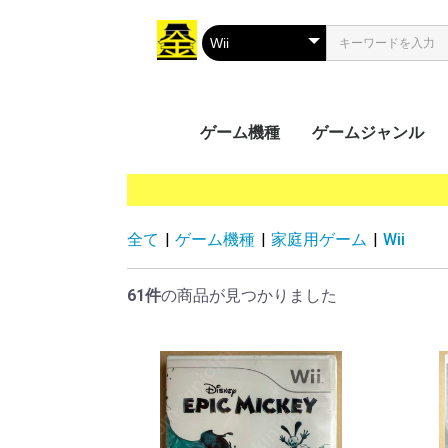
ゲーム機種
ゲームジャンル
携帯用ゲーム
家庭用ゲーム
業務用ゲーム
PC
MSX
アクション
シューティング
ロールプレイング
シミュレーション
アドベンチャー
タクティカル
トレーディングカ
パズル
音楽/リズム
レース
ソーシャルネット
ボードゲーム
光線銃シリーズ
その他
PS Vit
ﾌﾟﾚｲｽﾃ
ニンテ
ニンテ
GP32
ゲーム
ゲーム
ゲーム
ワンダ
リンク
ネオジ
Everc
Ninte
Wii U
Wii
プレイ
プレイ
プレイ
プレイ
XBOX 
Xbox 
Xbox 
Xbox
プレイ
Jagua
ゲーム
ドリー
バーチ
セガサ
PCエ
NINT
PCエ
Turb
ｽｰﾊﾟｰﾌ
メガCD
メガド
メガド
ファミ
ﾌｧﾐｺﾝ
3DO
PCFX
ネオジ
ネオジ
ｾｶﾞﾏｰｸ
セガSG
FM-
NEOG
CPシス
CPシス
NAOM
NAOM
ST-V
SPI
PGM
SYST
ALEC
ATOM
SYST
その他
Mac 
Windo
Windo
Windo
Windo
Wind
Windo
Windo
Windo
Windo
MSX2
MSX2
MSX
ク
（PS
（GB/
ス（G
（WS
（NG
Swit
5（PS
4（PS
3（PS
2（PS
（PS
（DC
（VB
（PCE
（SFC
CD(M
（MD/
(SMII
全て
|
ゲーム機種
|
家庭用ゲーム
|
Wii
61件
の商品が見つかりました