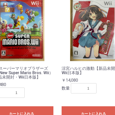
w スーパーマリオブラザーズ
涼宮ハルヒの激動【新品未開
New Super Mario Bros. Wii）
Wii日本版】
品未開封・Wii日本版】
￥14,080
480
数量
カートに入れる
カートに入れる