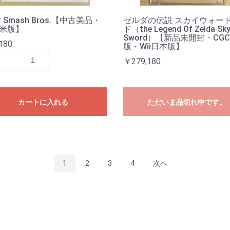
er Smash Bros.【中古美品・
ゼルダの伝説 スカイウォー
北米版】
ド（the Legend Of Zelda Sk
Sword）【新品未開封・CG
180
版・Wii日本版】
￥279,180
カートに入れる
ただいま品切れ中です。
1
2
3
4
次へ