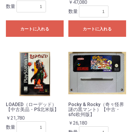
￥47,080
数量
数量
カートに入れる
カートに入れる
LOADED（ローデッド）
Pocky & Rocky（奇々怪界
【中古美品・PS北米版】
謎の黒マント）【中古・
sfc欧州版】
￥21,780
￥26,180
数量