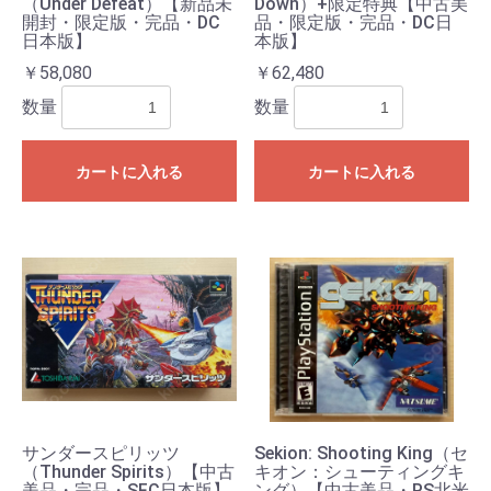
（Under Defeat）【新品未
Down）+限定特典【中古美
開封・限定版・完品・DC
品・限定版・完品・DC日
日本版】
本版】
￥58,080
￥62,480
数量
数量
カートに入れる
カートに入れる
サンダースピリッツ
Sekion: Shooting King（セ
（Thunder Spirits）【中古
キオン：シューティングキ
美品・完品・SFC日本版】
ング）【中古美品・PS北米