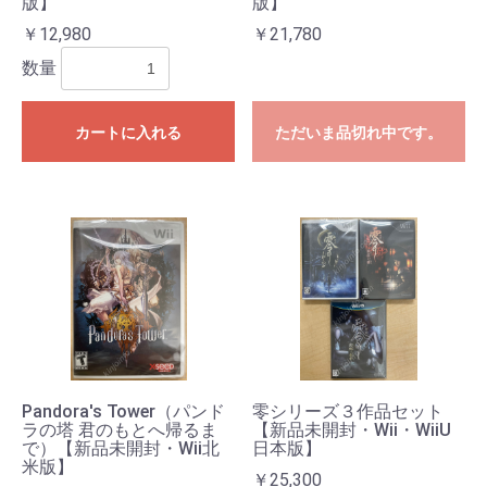
版】
版】
￥12,980
￥21,780
数量
カートに入れる
ただいま品切れ中です。
Pandora's Tower（パンド
零シリーズ３作品セット
ラの塔 君のもとへ帰るま
【新品未開封・Wii・WiiU
で）【新品未開封・Wii北
日本版】
米版】
￥25,300