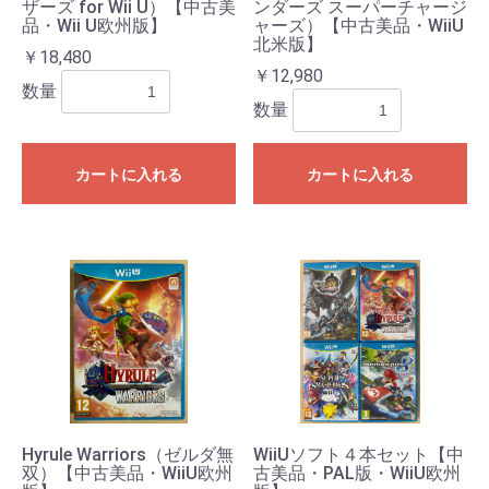
ザーズ for Wii U）【中古美
ンダーズ スーパーチャージ
品・Wii U欧州版】
ャーズ）【中古美品・WiiU
北米版】
￥18,480
￥12,980
数量
数量
カートに入れる
カートに入れる
Hyrule Warriors（ゼルダ無
WiiUソフト４本セット【中
双）【中古美品・WiiU欧州
古美品・PAL版・WiiU欧州