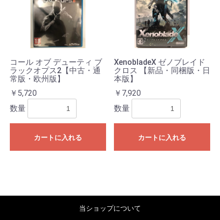
コール オブ デューティ ブ
XenobladeX ゼノブレイド
ラックオプス2【中古・通
クロス 【新品・同梱版・日
常版・欧州版】
本版】
￥5,720
￥7,920
数量
数量
カートに入れる
カートに入れる
当ショップについて