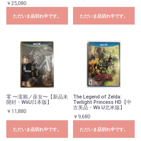
￥25,080
ただいま品切れ中です。
ただいま品切れ中です。
お買い物を続ける
カートへ進む
零 〜濡鴉ノ巫女〜【新品未
The Legend of Zelda:
開封・WiiU日本版】
Twilight Princess HD【中
古美品・Wii U北米版】
￥11,880
￥9,680
ただいま品切れ中です。
ただいま品切れ中です。