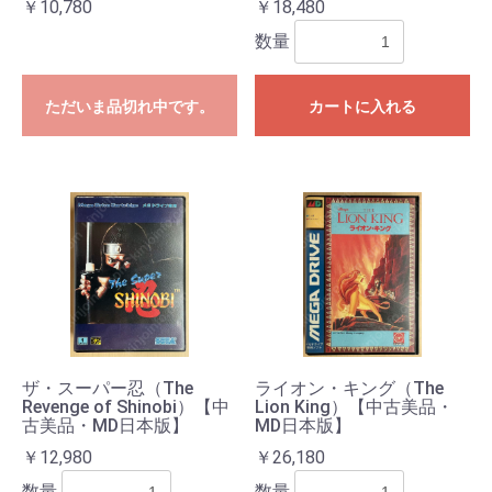
￥10,780
￥18,480
数量
ただいま品切れ中です。
カートに入れる
お買い物を続ける
カートへ進む
ザ・スーパー忍（The
ライオン・キング（The
Revenge of Shinobi）【中
Lion King）【中古美品・
古美品・MD日本版】
MD日本版】
￥12,980
￥26,180
数量
数量