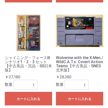
シャイニング・フォースIII
Wolverine with the X-Men /
シナリオ1・2・3 セット
WildC.A.T.s: Covert Action
【中古美品・完品・SS日本
Teams【中古美品・SNES
版】
北米版】
￥37,180
￥28,380
数量
数量
カートに入れる
カートに入れる