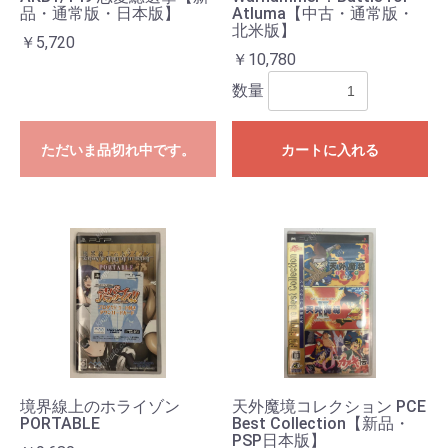
品・通常版・日本版】
Atluma【中古・通常版・
北米版】
￥5,720
￥10,780
数量
ただいま品切れ中です。
カートに入れる
境界線上のホライゾン
天外魔境コレクション PCE
PORTABLE
Best Collection【新品・
PSP日本版】