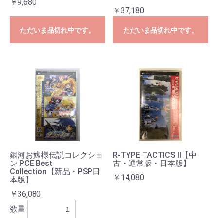
￥9,680
￥37,180
ただいま品切れ中です。
ただいま品切れ中です。
お買い物を続ける
カートへ進む
銀河お嬢様伝説コレクショ
R-TYPE TACTICS II【中
ン PCE Best
古・通常版・日本版】
Collection【新品・PSP日
￥14,080
本版】
￥36,080
数量