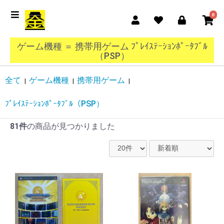
0
ゲーム機種 ＝ 携帯用ゲーム ﾌﾟﾚｲｽﾃｰｼｮﾝﾎﾟｰﾀﾌﾞﾙ
（PSP）
全て
ゲーム機種
携帯用ゲーム
|
|
|
ﾌﾟﾚｲｽﾃｰｼｮﾝﾎﾟｰﾀﾌﾞﾙ（PSP）
81件
の商品が見つかりました