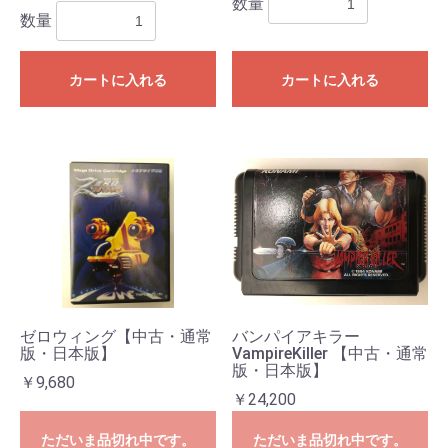
数量
数量
カートに入れる
カートに入れる
お買い物を続ける
カートへ進む
ゼロウィング【中古・通常
バンパイアキラー
版・日本版】
VampireKiller 【中古・通常
版・日本版】
￥9,680
￥24,200
ただいま品切れ中です。
ただいま品切れ中です。