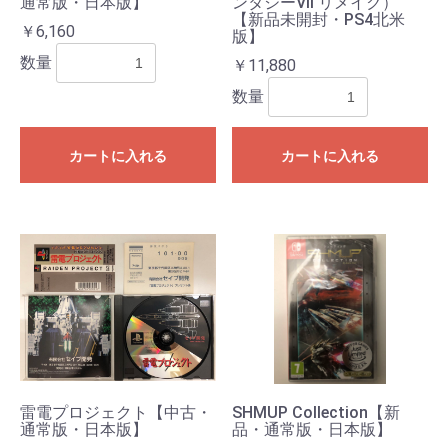
通常版・日本版】
ンタジーVII リメイク）
【新品未開封・PS4北米
￥6,160
版】
数量
￥11,880
数量
カートに入れる
カートに入れる
雷電プロジェクト【中古・
SHMUP Collection【新
通常版・日本版】
品・通常版・日本版】