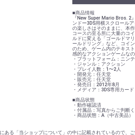
■商品情報
『New Super Mario B
お買い物を続ける
カートへ進む
ンドー3DS用横スクロール
の楽しさはそのままに、本作
コースの至る所に大量のコイ
ルドに変える「ゴールドマリ
ールドリング」など、コイン
のため、ゲーム内のテキスト
感的なアクションゲームなの
・プラットフォーム：ニンテン
・ジャンル：アクション
・プレイ人数：1〜2人
・開発元：任天堂
・販売元：任天堂
・発売日：2012年8月
・メディア：3DS専用カード
■商品状態
・動作確認済
・付属品：写真からご判断く
・商品状態：A（中古美品）
にある「当ショップについて」の中に記載されているので、ご