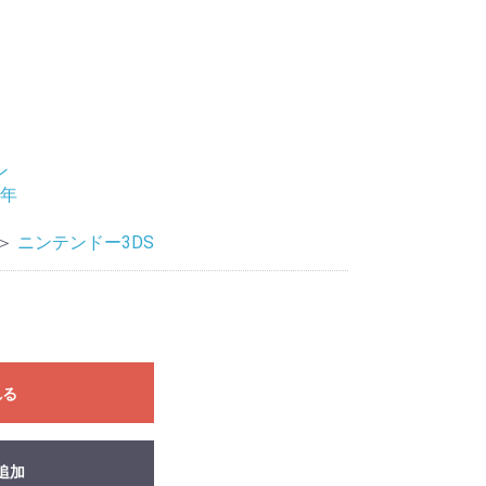
ン
9年
＞
ニンテンドー3DS
れる
追加