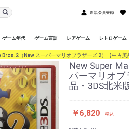
新規会員登録
ゲーム年代
ゲーム言語
レアゲーム
レトロゲーム
ード
ワー
a
ｰｼｮﾝﾎﾟｰﾀﾌﾞﾙ
ンドー3DS
ンドーDS
ボーイ
ボーイアドバン
ギア（GG）
ースワン
ス（Lynx）
オポケット
ade
ndo
ステーション
ステーション
ステーション
ステーション
SERIES X/S
One
360
ステーション
r
キューブ（GC）
ムキャスト
ャルボーイ
ターン（SS）
ンジン（PCECD）
ENDO64（N64）
ンジン
oGrafx16（TG16）
ｧﾐｺﾝ
・SEGA-
ライブ
ライブ（32X）
コン（FC/NES）
ﾃﾞｨｽｸｼｽﾃﾑ(FCDS)
オ(ROM)
オ(CD)
III&ﾏｽﾀｰｼｽﾃﾑ
1000
TOWNS マーティー
EO(ネオジオ)
テムIII
テムII
IGD-ROM
I
システム
システム
EM256
K64
ISWAVE
EM246
PCB基板
OS系
ws 10系
ws 8系
ws 7系
ws Vista系
ows XP系
ws 2000系
ws 98系
ws 95系
ws 3系
+
2020年〜
2010年〜2019年
2000年〜2009年
1990年〜1999年
1980年〜1989年
〜1979年
日本語
英語
中国語
韓国語
その他
Mario Bros. 2（New スーパーマリオブラザーズ 2）【中
P）
GBC）
BA）
/WSC）
P）
ch（NS）
5）
4）
3）
2）
）
）
）
/SGX）
/SNES）
EGACD)
GENESIS）
I&SMS)
New Super Ma
パーマリオブ
品・3DS北米
￥6,820
税込