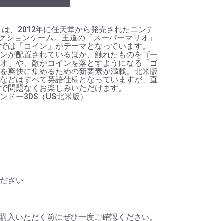
ros. 2』は、2012年に任天堂から発売されたニンテ
アクションゲーム。王道の「スーパーマリオ」
では「コイン」がテーマとなっています。
ンが配置されているほか、触れたものをゴー
オ」や、敵がコインを落とすようになる「ゴ
を爽快に集めるための新要素が満載。北米版
などはすべて英語仕様となっていますが、直
で問題なくお楽しみいただけます。
ドー3DS（US北米版）
ださい
購入いただく前にぜひ一度ご確認ください。