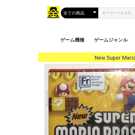
ゲーム機種
ゲームジャンル
携帯用ゲーム
家庭用ゲーム
業務用ゲーム
PC
MSX
アクション
シューティング
ロールプレイング
シミュレーション
アドベンチャー
タクティカル
トレーディングカ
パズル
音楽/リズム
レース
ソーシャルネット
ボードゲーム
光線銃シリーズ
その他
PS Vit
ﾌﾟﾚｲｽﾃ
ニンテ
ニンテ
GP32
ゲーム
ゲーム
ゲーム
ワンダ
リンク
ネオジ
Everc
Ninte
Wii U
Wii
プレイ
プレイ
プレイ
プレイ
XBOX 
Xbox 
Xbox 
Xbox
プレイ
Jagua
ゲーム
ドリー
バーチ
セガサ
PCエ
NINT
PCエ
Turb
ｽｰﾊﾟｰﾌ
メガCD
メガド
メガド
ファミ
ﾌｧﾐｺﾝ
3DO
PCFX
ネオジ
ネオジ
ｾｶﾞﾏｰｸ
セガSG
FM-
NEOG
CPシス
CPシス
NAOM
NAOM
ST-V
SPI
PGM
SYST
ALEC
ATOM
SYST
その他
Mac 
Windo
Windo
Windo
Windo
Wind
Windo
Windo
Windo
Windo
MSX2
MSX2
MSX
New Super 
ク
（PS
（GB/
ス（G
（WS
（NG
Swit
5（PS
4（PS
3（PS
2（PS
（PS
（DC
（VB
（PCE
（SFC
CD(M
（MD/
(SMII