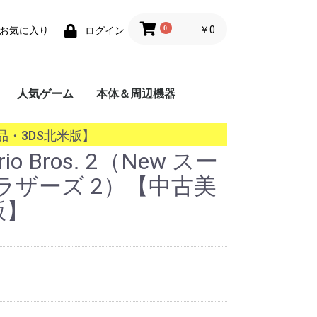
0
￥0
お気に入り
ログイン
人気ゲーム
本体＆周辺機器
携帯用ゲーム機
家庭用ゲーム機
業務用ゲーム機
PC
MSX
古美品・3DS北米版】
rio Bros. 2（New スー
ラザーズ 2）【中古美
版】