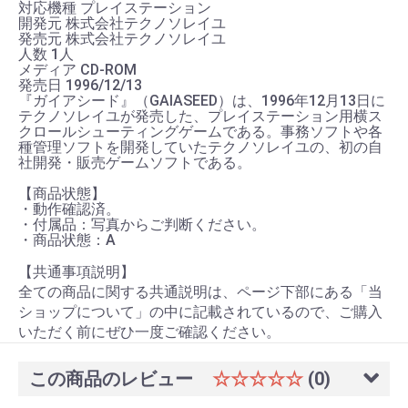
対応機種 プレイステーション
開発元 株式会社テクノソレイユ
発売元 株式会社テクノソレイユ
人数 1人
メディア CD-ROM
発売日 1996/12/13
『ガイアシード』（GAIASEED）は、1996年12月13日に
テクノソレイユが発売した、プレイステーション用横ス
クロールシューティングゲームである。事務ソフトや各
種管理ソフトを開発していたテクノソレイユの、初の自
社開発・販売ゲームソフトである。
【商品状態】
・動作確認済。
・付属品：写真からご判断ください。
・商品状態：A
【共通事項説明】
全ての商品に関する共通説明は、ページ下部にある「当
ショップについて」の中に記載されているので、ご購入
いただく前にぜひ一度ご確認ください。
この商品のレビュー
☆☆☆☆☆
(0)