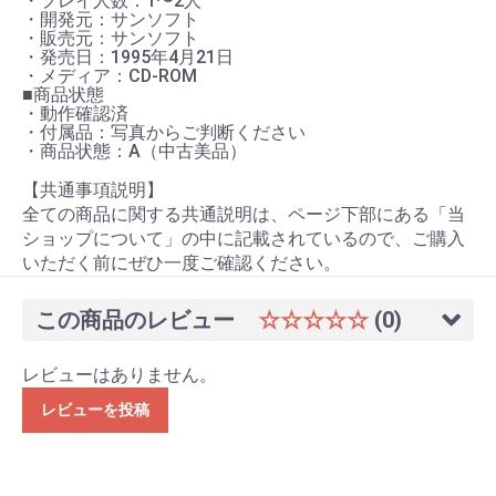
・プレイ人数：1〜2人
・開発元：サンソフト
・販売元：サンソフト
・発売日：1995年4月21日
・メディア：CD-ROM
■商品状態
・動作確認済
・付属品：写真からご判断ください
・商品状態：A（中古美品）
【共通事項説明】
全ての商品に関する共通説明は、ページ下部にある「当
ショップについて」の中に記載されているので、ご購入
いただく前にぜひ一度ご確認ください。
この商品のレビュー
☆☆☆☆☆
(0)
レビューはありません。
レビューを投稿