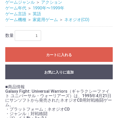
ゲームジャンル
＞
アクション
ゲーム年代
＞
1990年〜1999年
ゲーム言語
＞
英語
ゲーム機種
＞
家庭用ゲーム
＞
ネオジオ(CD)
数量
お買い物を続ける
カートへ進む
カートに入れる
お気に入りに追加
■商品情報
Galaxy Fight: Universal Warriors（ギャラクシーファイ
ト ユニバーサル・ウォーリアーズ）は、1995年4月21日
にサンソフトから発売されたネオジオCD用対戦格闘ゲー
ム。
・プラットフォーム：ネオジオCD
・ジャンル：対戦格闘