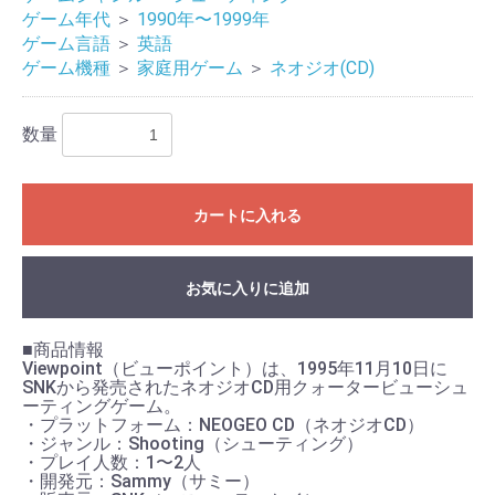
ゲーム年代
＞
1990年〜1999年
ゲーム言語
＞
英語
ゲーム機種
＞
家庭用ゲーム
＞
ネオジオ(CD)
数量
カートに入れる
お買い物を続ける
カートへ進む
お気に入りに追加
■商品情報
Viewpoint（ビューポイント）は、1995年11月10日に
SNKから発売されたネオジオCD用クォータービューシュ
ーティングゲーム。
・プラットフォーム：NEOGEO CD（ネオジオCD）
・ジャンル：Shooting（シューティング）
・プレイ人数：1〜2人
・開発元：Sammy（サミー）