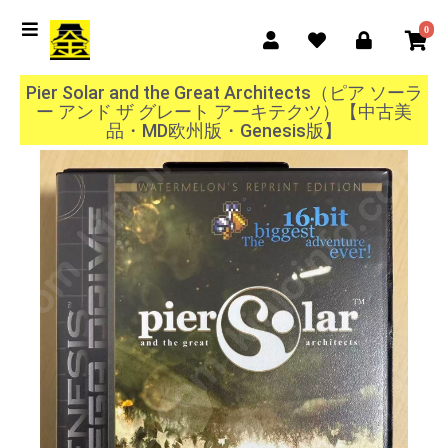
0
Pier Solar and the Great Architects（ピア ソーラ
ー アンド ザ グレート アーキテクツ）【中古美
品・MD欧州版・Genesis版】