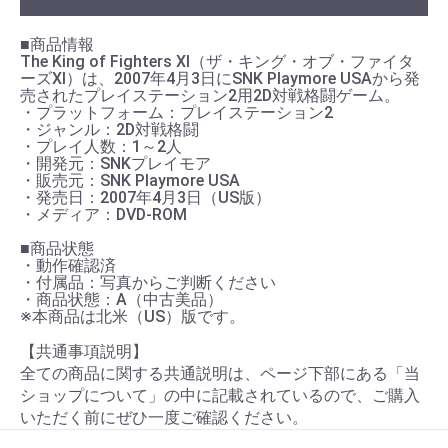
■商品情報
The King of Fighters XI（ザ・キング・オブ・ファイタ
ーズXI）は、2007年4月3日にSNK Playmore USAから発
売されたプレイステーション2用2D対戦格闘ゲーム。
・プラットフォーム：プレイステーション2
・ジャンル：2D対戦格闘
・プレイ人数：1～2人
・開発元：SNKプレイモア
・販売元：SNK Playmore USA
・発売日：2007年4月3日（US版）
・メディア：DVD-ROM
■商品状態
・動作確認済
・付属品：写真からご判断ください
・商品状態：A（中古美品）
※本商品は北米（US）版です。
【共通事項説明】
全ての商品に関する共通説明は、ページ下部にある「当
ショップについて」の中に記載されているので、ご購入
いただく前にぜひ一度ご確認ください。