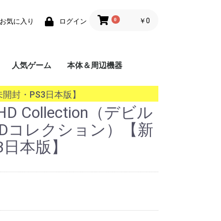
0
￥0
お気に入り
ログイン
人気ゲーム
本体＆周辺機器
携帯用ゲーム機
家庭用ゲーム機
業務用ゲーム機
PC
MSX
【新品未開封・PS3日本版】
y HD Collection（デビル
HDコレクション）【新
3日本版】