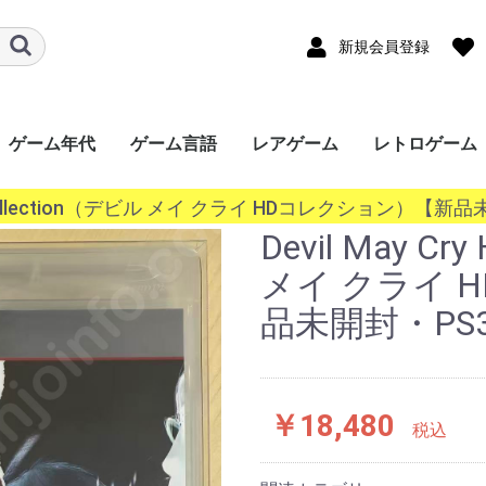
新規会員登録
ゲーム年代
ゲーム言語
レアゲーム
レトロゲーム
ード
ワー
a
ｰｼｮﾝﾎﾟｰﾀﾌﾞﾙ
ンドー3DS
ンドーDS
ボーイ
ボーイアドバン
ギア（GG）
ースワン
ス（Lynx）
オポケット
ade
ndo
ステーション
ステーション
ステーション
ステーション
SERIES X/S
One
360
ステーション
r
キューブ（GC）
ムキャスト
ャルボーイ
ターン（SS）
ンジン（PCECD）
ENDO64（N64）
ンジン
oGrafx16（TG16）
ｧﾐｺﾝ
・SEGA-
ライブ
ライブ（32X）
コン（FC/NES）
ﾃﾞｨｽｸｼｽﾃﾑ(FCDS)
オ(ROM)
オ(CD)
III&ﾏｽﾀｰｼｽﾃﾑ
1000
TOWNS マーティー
EO(ネオジオ)
テムIII
テムII
IGD-ROM
I
システム
システム
EM256
K64
ISWAVE
EM246
PCB基板
OS系
ws 10系
ws 8系
ws 7系
ws Vista系
ows XP系
ws 2000系
ws 98系
ws 95系
ws 3系
+
2020年〜
2010年〜2019年
2000年〜2009年
1990年〜1999年
1980年〜1989年
〜1979年
日本語
英語
中国語
韓国語
その他
 HD Collection（デビル メイ クライ HDコレクション）
P）
GBC）
BA）
/WSC）
P）
ch（NS）
5）
4）
3）
2）
）
）
）
/SGX）
/SNES）
EGACD)
GENESIS）
I&SMS)
Devil May Cr
メイ クライ 
品未開封・PS
￥18,480
税込