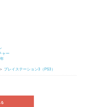
ン
チャー
9年
＞
プレイステーション3（PS3）
れる