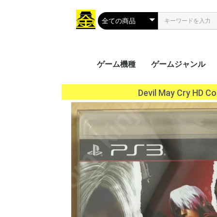
ゲーム機種
ゲームジャンル
携帯用ゲーム
家庭用ゲーム
業務用ゲーム
PC
MSX
アクション
シューティング
ロールプレイング
シミュレーション
アドベンチャー
タクティカル
トレーディングカ
パズル
音楽/リズム
レース
ソーシャルネット
ボードゲーム
光線銃シリーズ
その他
PS Vit
ﾌﾟﾚｲｽﾃ
ニンテ
ニンテ
GP32
ゲーム
ゲーム
ゲーム
ワンダ
リンク
ネオジ
Everc
Ninte
Wii U
Wii
プレイ
プレイ
プレイ
プレイ
XBOX 
Xbox 
Xbox 
Xbox
プレイ
Jagua
ゲーム
ドリー
バーチ
セガサ
PCエ
NINT
PCエ
Turb
ｽｰﾊﾟｰﾌ
メガCD
メガド
メガド
ファミ
ﾌｧﾐｺﾝ
3DO
PCFX
ネオジ
ネオジ
ｾｶﾞﾏｰｸ
セガSG
FM-
NEOG
CPシス
CPシス
NAOM
NAOM
ST-V
SPI
PGM
SYST
ALEC
ATOM
SYST
その他
Mac 
Windo
Windo
Windo
Windo
Wind
Windo
Windo
Windo
Windo
MSX2
MSX2
MSX
Devil May Cry
ク
（PS
（GB/
ス（G
（WS
（NG
Swit
5（PS
4（PS
3（PS
2（PS
（PS
（DC
（VB
（PCE
（SFC
CD(M
（MD/
(SMII