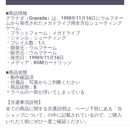
■商品情報
グラナダ（Granada）は、1990年11月16日にウルフチー
ムから発売されたメガドライブ用全方位シューティング
ゲーム。
・プラットフォーム：メガドライブ
・ジャンル：シューティング
・プレイ人数：1人
・開発元：ウルフチーム
・販売元：ウルフチーム
・発売日：1990年11月16日
・メディア：ROMカートリッジ
■商品状態
・動作確認済
・付属品：写真からご判断ください
・商品状態：B
＊ラベルの一部が浮いてしまっている
【共通事項説明】
全ての商品に関する共通説明は、ページ下部にある「当
ショップについて」の中に記載されているので、ご購入
いただく前にぜひ一度ご確認ください。