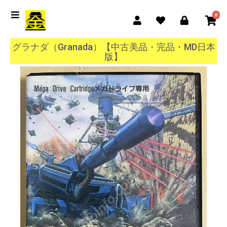
0
グラナダ（Granada）【中古美品・完品・MD日本
版】