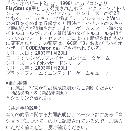
『バイオハザード2』は、1998年にカプコンより
PlayStation用として発売されたホラーアクションアドベ
ンチャーゲーム。『バイオハザードシリーズ』の第2作
である。 ゲームキューブ版は『デュアルショックVer.』
の内容をそのまま収録すると同時に、イベントのスキッ
プ機能などが追加された。また、ゲームスタート時のタ
イトルコールがリメイク版以降のタイトルコールを担当
しているウォード・セクストンによって新録されたもの
に変更された。この変更は、GC版『3』および『バイオ
ハザード CODE:Veronica』でも行われている。
リリース日： 2003年1月23日
モード： シングルプレイヤーコンピュータゲーム
シリーズ： バイオハザードシリーズ
リリース年： 2003年1月23日
プラットフォーム：ニンテンドーゲームキューブ
■商品状態
・付属品：写真か商品構成説明からご判断ください
・商品状態：S（新品未開封）
＊シュリンク破れあり
【共通事項説明】
全ての商品に関する共通説明は、ページ下部にある「当
ショップについて」の中に記載されているので、ご購入
いただく前にぜひ一度ご確認ください。