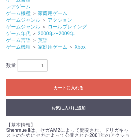
レアゲーム
ゲーム機種
＞
家庭用ゲーム
ゲームジャンル
＞
アクション
ゲームジャンル
＞
ロールプレイング
ゲーム年代
＞
2000年〜2009年
ゲーム言語
＞
英語
ゲーム機種
＞
家庭用ゲーム
＞
Xbox
数量
お買い物を続ける
カートへ進む
カートに入れる
お気に入りに追加
【基本情報】
Shenmue IIは、セガAM2によって開発され、ドリガキャ
ストのためにセガによって公開された2001年のアクショ