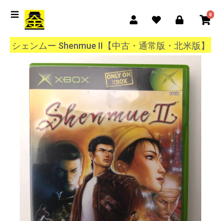
0
シェンムー Shenmue II【中古・通常版・北米版】