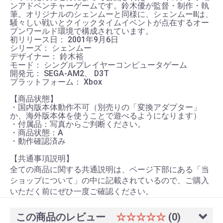
ンアドベンチャーゲームです。鈴木優が監督・制作・執
筆。オリジナルのシェンムーと同様に、シェンムーIIは、
騒々しい戦いとクイックタイムイベントが点在するオー
プンワールド環境で構成されています。
初リリース日： 2001年9月6日
シリーズ： シェンムー
デザイナー： 鈴木裕
モード： シングルプレイヤーコンピュータゲーム
開発元： SEGA-AM2、 D3T
プラットフォーム： Xbox
【商品状態】
・国内版本体動作不可（別売りの「変換アダプター」
か、海外版本体を使うことで遊べるようになります）
・付属品：写真からご判断ください。
・商品状態：A
・動作確認済み
【共通事項説明】
全ての商品に関する共通説明は、ページ下部にある「当
ショップについて」の中に記載されているので、ご購入
いただく前にぜひ一度ご確認ください。
この商品のレビュー
☆☆☆☆☆
(0)