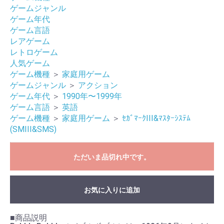
ゲームジャンル
ゲーム年代
ゲーム言語
レアゲーム
レトロゲーム
人気ゲーム
ゲーム機種
＞
家庭用ゲーム
ゲームジャンル
＞
アクション
ゲーム年代
＞
1990年〜1999年
ゲーム言語
＞
英語
ゲーム機種
＞
家庭用ゲーム
＞
ｾｶﾞﾏｰｸIII&ﾏｽﾀｰｼｽﾃﾑ
(SMIII&SMS)
お買い物を続ける
カートへ進む
ただいま品切れ中です。
お気に入りに追加
■商品説明