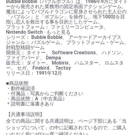
Bubble Bobble（バブルボブル）は、1986年9月にタイト
ーから発売された業務用の固定画面アクションゲーム。
魔法によってバブルドラゴンに変身させられた主人公の
「バブルン」と「ボブルン」を操作し、地下100階を目
指し恋人を救出する事を目的としたゲーム。
プラットフォーム： ファミリーコンピュータ、
Nintendo Switch · もっと見る
シリーズ： Bubble Bobble、 アーケードアーカイブス
ジャンル： パズルゲーム、 プラットフォーム・ゲーム、
対戦型格闘ゲーム
開発元： タイトー、 Software Creations、 ハドソン、
ファイアバード、 Dempa
販売元： タイトー、 Mobirix、 ハムスター、 ロムスタ
ー、 セガ、 Firebird、 Tectoy
リリース日： 1991年12月
■商品状態
・動作確認済
・付属品：写真からご判断ください
・商品状態：A（中古美品）
＊説明書に落書きあり
【共通事項説明】
全ての商品に関する共通説明は、ページ下部にある「当
ショップについて」の中に記載されているので、ご購入
いただく前にぜひ一度ご確認ください。