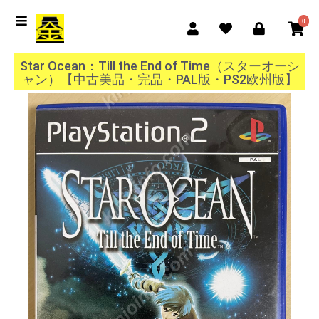
0
Star Ocean：Till the End of Time（スターオーシ
ャン）【中古美品・完品・PAL版・PS2欧州版】