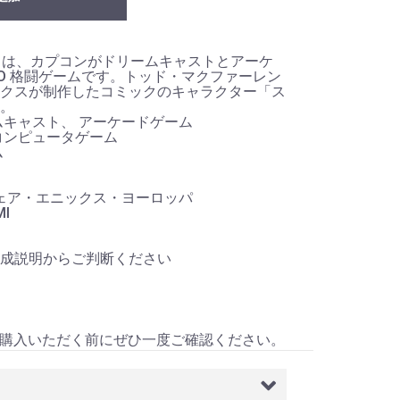
n's Hand は、カプコンがドリームキャストとアーケ
3D 格闘ゲームです。トッド・マクファーレン
クスが制作したコミックのキャラクター「ス
。
ムキャスト、 アーケードゲーム
コンピュータゲーム
ム
ウェア・エニックス・ヨーロッパ
I
成説明からご判断ください
）
購入いただく前にぜひ一度ご確認ください。