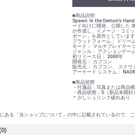
お買い物を続ける
カートへ進む
■商品説明
Spawn: In the Demo
ード向けに開発、公開した 
が作成し、イメージ・コミッ
ポーン」を原作としています
プラットフォーム： ドリー
モード： マルチプレイヤー
ジャンル： アクションゲー
初リリース日： 2000年
開発元： カプコン
販売元： カプコン、 スク
アーケード システム： NAOM
■商品状態
・付属品：写真または商品構
・商品状態：S（新品未開封
＊少しシュリンク破れあり
にある「当ショップについて」の中に記載されているので、ご
(0)