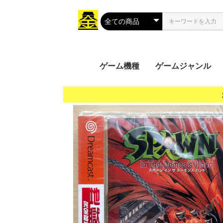
ゲーム機種
ゲームジャンル
携帯用ゲーム
家庭用ゲーム
業務用ゲーム
PC
MSX
アクション
シューティング
ロールプレイング
シミュレーション
アドベンチャー
タクティカル
トレーディングカ
パズル
音楽/リズム
レース
ソーシャルネット
ボードゲーム
光線銃シリーズ
その他
PS Vit
ﾌﾟﾚｲｽﾃ
ニンテ
ニンテ
GP32
ゲーム
ゲーム
ゲーム
ワンダ
リンク
ネオジ
Everc
Ninte
Wii U
Wii
プレイ
プレイ
プレイ
プレイ
XBOX 
Xbox 
Xbox 
Xbox
プレイ
Jagua
ゲーム
ドリー
バーチ
セガサ
PCエ
NINT
PCエ
Turb
ｽｰﾊﾟｰﾌ
メガCD
メガド
メガド
ファミ
ﾌｧﾐｺﾝ
3DO
PCFX
ネオジ
ネオジ
ｾｶﾞﾏｰｸ
セガSG
FM-
NEOG
CPシス
CPシス
NAOM
NAOM
ST-V
SPI
PGM
SYST
ALEC
ATOM
SYST
その他
Mac 
Windo
Windo
Windo
Windo
Wind
Windo
Windo
Windo
Windo
MSX2
MSX2
MSX
ク
（PS
（GB/
ス（G
（WS
（NG
Swit
5（PS
4（PS
3（PS
2（PS
（PS
（DC
（VB
（PCE
（SFC
CD(M
（MD/
(SMII