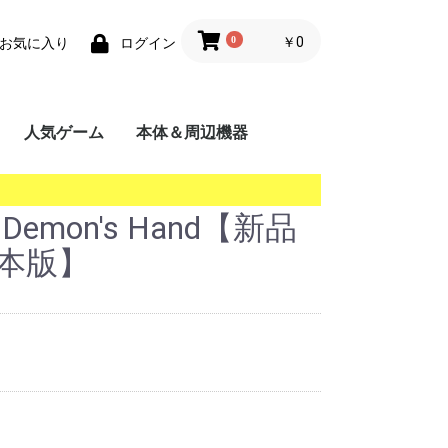
0
￥0
お気に入り
ログイン
人気ゲーム
本体＆周辺機器
携帯用ゲーム機
家庭用ゲーム機
業務用ゲーム機
PC
MSX
】
e Demon's Hand【新品
日本版】