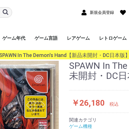
新規会員登録
ゲーム年代
ゲーム言語
レアゲーム
レトロゲーム
ード
ワー
a
ｰｼｮﾝﾎﾟｰﾀﾌﾞﾙ
ンドー3DS
ンドーDS
ボーイ
ボーイアドバン
ギア（GG）
ースワン
ス（Lynx）
オポケット
ade
ndo
ステーション
ステーション
ステーション
ステーション
SERIES X/S
One
360
ステーション
r
キューブ（GC）
ムキャスト
ャルボーイ
ターン（SS）
ンジン（PCECD）
ENDO64（N64）
ンジン
oGrafx16（TG16）
ｧﾐｺﾝ
・SEGA-
ライブ
ライブ（32X）
コン（FC/NES）
ﾃﾞｨｽｸｼｽﾃﾑ(FCDS)
オ(ROM)
オ(CD)
III&ﾏｽﾀｰｼｽﾃﾑ
1000
TOWNS マーティー
EO(ネオジオ)
テムIII
テムII
IGD-ROM
I
システム
システム
EM256
K64
ISWAVE
EM246
PCB基板
OS系
ws 10系
ws 8系
ws 7系
ws Vista系
ows XP系
ws 2000系
ws 98系
ws 95系
ws 3系
+
2020年〜
2010年〜2019年
2000年〜2009年
1990年〜1999年
1980年〜1989年
〜1979年
日本語
英語
中国語
韓国語
その他
SPAWN In The Demon's Hand【新品未開封・DC日本版
P）
GBC）
BA）
/WSC）
P）
ch（NS）
5）
4）
3）
2）
）
）
）
/SGX）
/SNES）
EGACD)
GENESIS）
I&SMS)
SPAWN In Th
未開封・DC
￥26,180
税込
関連カテゴリ
ゲーム機種