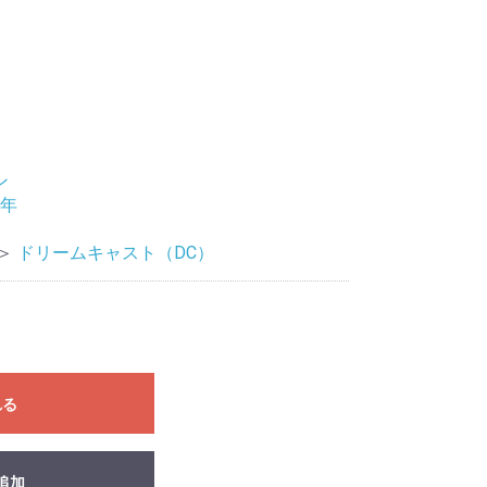
ン
9年
＞
ドリームキャスト（DC）
れる
追加