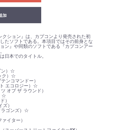
追加
コレクション』は、カプコンより発売された初
したソフトである。本項目ではその前身とな
ョン』や同類のソフトである『カプコンアー
。
内は日本でのタイトル。
ラゴン）☆
ロック）☆
キャプテンコマンドー）
メット エコロジー）☆
d（ナイツ オブ ザ ラウンド）
）☆
ード）
ーイズ）
ズ＆ドラゴンズ）☆
ートファイター）
）