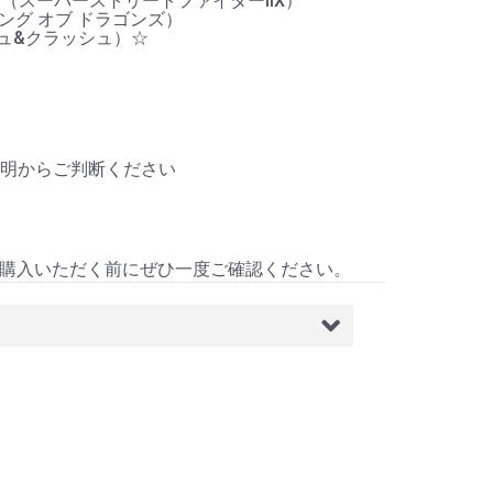
 II Turbo（スーパーストリートファイターIIX）
（ザ キング オブ ドラゴンズ）
ラッシュ&クラッシュ）☆
）
説明からご判断ください
）
購入いただく前にぜひ一度ご確認ください。