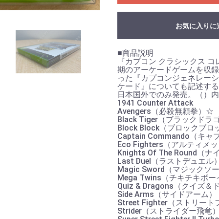
お気に入りに
■商品説明
『カプコン クラシックス 
期のアーケードゲームを収録
った『カプコンジェネレーシ
ケード』についても記述する
お買い物を続ける
カートへ進む
日本国外でのみ発売。（）
1941 Counter Attack
Avengers（必殺無頼拳）☆
Black Tiger（ブラックド
Block Block（ブロックブ
Captain Commando（
Eco Fighters（アルティ
Knights Of The Roun
Last Duel（ラストデュエル
Magic Sword（マジックソ
Mega Twins（チキチキボ
Quiz & Dragons（クイ
Side Arms（サイドアーム）
Street Fighter（ストリ
Strider（ストライダー飛竜