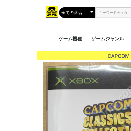
ゲーム機種
ゲームジャンル
携帯用ゲーム
家庭用ゲーム
業務用ゲーム
PC
MSX
アクション
シューティング
ロールプレイング
シミュレーション
アドベンチャー
タクティカル
トレーディングカ
パズル
音楽/リズム
レース
ソーシャルネット
ボードゲーム
光線銃シリーズ
その他
PS Vit
ﾌﾟﾚｲｽﾃ
ニンテ
ニンテ
GP32
ゲーム
ゲーム
ゲーム
ワンダ
リンク
ネオジ
Everc
Ninte
Wii U
Wii
プレイ
プレイ
プレイ
プレイ
XBOX 
Xbox 
Xbox 
Xbox
プレイ
Jagua
ゲーム
ドリー
バーチ
セガサ
PCエ
NINT
PCエ
Turb
ｽｰﾊﾟｰﾌ
メガCD
メガド
メガド
ファミ
ﾌｧﾐｺﾝ
3DO
PCFX
ネオジ
ネオジ
ｾｶﾞﾏｰｸ
セガSG
FM-
NEOG
CPシス
CPシス
NAOM
NAOM
ST-V
SPI
PGM
SYST
ALEC
ATOM
SYST
その他
Mac 
Windo
Windo
Windo
Windo
Wind
Windo
Windo
Windo
Windo
MSX2
MSX2
MSX
CAPCOM
ク
（PS
（GB/
ス（G
（WS
（NG
Swit
5（PS
4（PS
3（PS
2（PS
（PS
（DC
（VB
（PCE
（SFC
CD(M
（MD/
(SMII