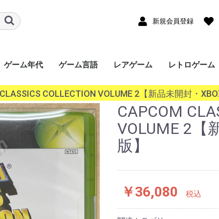
新規会員登録
ゲーム年代
ゲーム言語
レアゲーム
レトロゲーム
ード
ワー
a
ｰｼｮﾝﾎﾟｰﾀﾌﾞﾙ
ンドー3DS
ンドーDS
ボーイ
ボーイアドバン
ギア（GG）
ースワン
ス（Lynx）
オポケット
ade
ndo
ステーション
ステーション
ステーション
ステーション
SERIES X/S
One
360
ステーション
r
キューブ（GC）
ムキャスト
ャルボーイ
ターン（SS）
ンジン（PCECD）
ENDO64（N64）
ンジン
oGrafx16（TG16）
ｧﾐｺﾝ
・SEGA-
ライブ
ライブ（32X）
コン（FC/NES）
ﾃﾞｨｽｸｼｽﾃﾑ(FCDS)
オ(ROM)
オ(CD)
III&ﾏｽﾀｰｼｽﾃﾑ
1000
TOWNS マーティー
EO(ネオジオ)
テムIII
テムII
IGD-ROM
I
システム
システム
EM256
K64
ISWAVE
EM246
PCB基板
OS系
ws 10系
ws 8系
ws 7系
ws Vista系
ows XP系
ws 2000系
ws 98系
ws 95系
ws 3系
+
2020年〜
2010年〜2019年
2000年〜2009年
1990年〜1999年
1980年〜1989年
〜1979年
日本語
英語
中国語
韓国語
その他
 CLASSICS COLLECTION VOLUME 2【新品未開封・X
P）
GBC）
BA）
/WSC）
P）
ch（NS）
5）
4）
3）
2）
）
）
）
/SGX）
/SNES）
EGACD)
GENESIS）
I&SMS)
CAPCOM CLAS
VOLUME 2
版】
￥36,080
税込