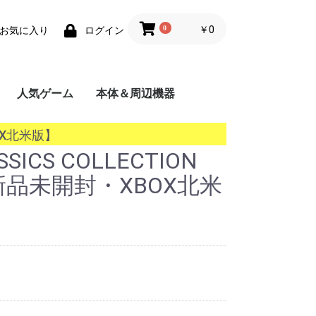
0
￥0
お気に入り
ログイン
人気ゲーム
本体＆周辺機器
携帯用ゲーム機
家庭用ゲーム機
業務用ゲーム機
PC
MSX
BOX北米版】
SICS COLLECTION
【新品未開封・XBOX北米