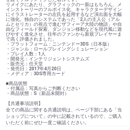
リメイクにあたり、グラフィックの一新はもちろん、メ
インストーリーのフルボイス化、キャラクターデザイン
にイラストレーターの左氏を起用するなど演出面を大幅
に強化。独自のシステムであった「2人の主人公（アル
ムとセリカ）の視点で進むザフィーア大陸の物語」や自
由なフィールド探索、ダンジョン移動などを現代風に遊
びやすく進化させ、往年のファンから新規プレイヤーま
で高く評価されました。
・プラットフォーム：ニンテンドー3DS（日本版）
・ジャンル：ロールプレイングシミュレーション
・プレイ人数：1人
・開発元：インテリジェントシステムズ
・販売元：任天堂
・発売日：2017年4月20日
・メディア：3DS専用カード
■商品状態
・付属品：写真からご判断ください
・商品状態：S（新品未開封）
【共通事項説明】
全ての商品に関する共通説明は、ページ下部にある「当
ショップについて」の中に記載されているので、ご購入
いただく前にぜひ一度ご確認ください。