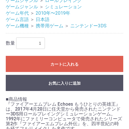
ゲームジャンル
＞
ロールプレイング
ゲームジャンル
＞
シミュレーション
ゲーム年代
＞
2010年〜2019年
ゲーム言語
＞
日本語
ゲーム機種
＞
携帯用ゲーム
＞
ニンテンドー3DS
数量
カートに入れる
お気に入りに追加
お買い物を続ける
カートへ進む
■商品情報
『ファイアーエムブレム Echoes もうひとりの英雄王』
は、2017年4月20日に任天堂から発売されたニンテンド
ー3DS用ロールプレイングシミュレーションゲーム。
1992年にファミリーコンピュータで発売されたシリーズ
第2作『ファイアーエムブレム外伝』を、四半世紀の時
を経てフルリメイクした名作です。