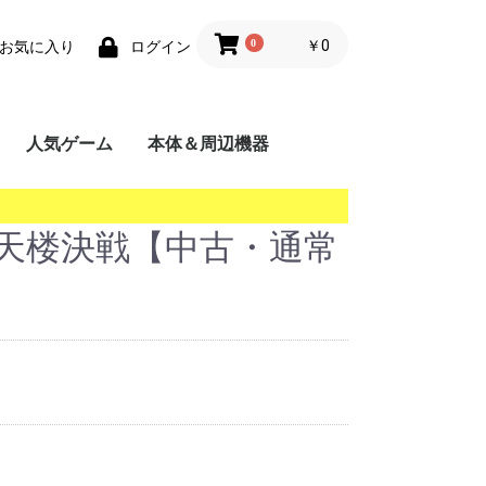
0
￥0
お気に入り
ログイン
人気ゲーム
本体＆周辺機器
携帯用ゲーム機
家庭用ゲーム機
業務用ゲーム機
PC
MSX
摩天楼決戦【中古・通常