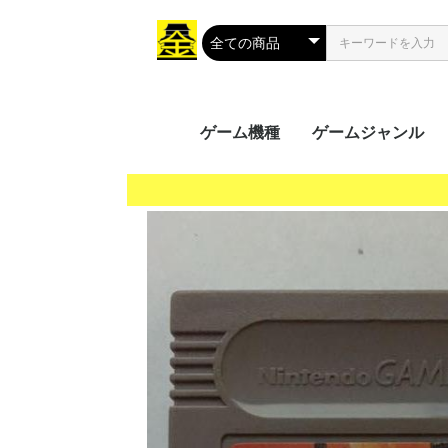
ゲーム機種
ゲームジャンル
携帯用ゲーム
家庭用ゲーム
業務用ゲーム
PC
MSX
アクション
シューティング
ロールプレイング
シミュレーション
アドベンチャー
タクティカル
トレーディングカ
パズル
音楽/リズム
レース
ソーシャルネット
ボードゲーム
光線銃シリーズ
その他
PS Vit
ﾌﾟﾚｲｽﾃ
ニンテ
ニンテ
GP32
ゲーム
ゲーム
ゲーム
ワンダ
リンク
ネオジ
Everc
Ninte
Wii U
Wii
プレイ
プレイ
プレイ
プレイ
XBOX 
Xbox 
Xbox 
Xbox
プレイ
Jagua
ゲーム
ドリー
バーチ
セガサ
PCエ
NINT
PCエ
Turb
ｽｰﾊﾟｰﾌ
メガCD
メガド
メガド
ファミ
ﾌｧﾐｺﾝ
3DO
PCFX
ネオジ
ネオジ
ｾｶﾞﾏｰｸ
セガSG
FM-
NEOG
CPシス
CPシス
NAOM
NAOM
ST-V
SPI
PGM
SYST
ALEC
ATOM
SYST
その他
Mac 
Windo
Windo
Windo
Windo
Wind
Windo
Windo
Windo
Windo
MSX2
MSX2
MSX
ク
（PS
（GB/
ス（G
（WS
（NG
Swit
5（PS
4（PS
3（PS
2（PS
（PS
（DC
（VB
（PCE
（SFC
CD(M
（MD/
(SMII