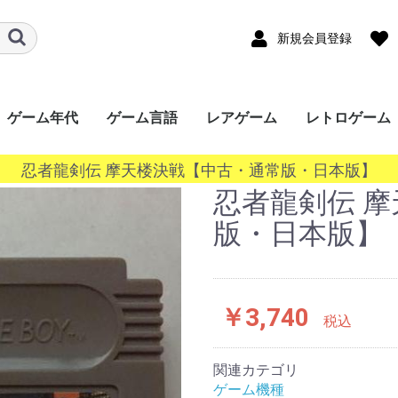
新規会員登録
ゲーム年代
ゲーム言語
レアゲーム
レトロゲーム
ード
ワー
a
ｰｼｮﾝﾎﾟｰﾀﾌﾞﾙ
ンドー3DS
ンドーDS
ボーイ
ボーイアドバン
ギア（GG）
ースワン
ス（Lynx）
オポケット
ade
ndo
ステーション
ステーション
ステーション
ステーション
SERIES X/S
One
360
ステーション
r
キューブ（GC）
ムキャスト
ャルボーイ
ターン（SS）
ンジン（PCECD）
ENDO64（N64）
ンジン
oGrafx16（TG16）
ｧﾐｺﾝ
・SEGA-
ライブ
ライブ（32X）
コン（FC/NES）
ﾃﾞｨｽｸｼｽﾃﾑ(FCDS)
オ(ROM)
オ(CD)
III&ﾏｽﾀｰｼｽﾃﾑ
1000
TOWNS マーティー
EO(ネオジオ)
テムIII
テムII
IGD-ROM
I
システム
システム
EM256
K64
ISWAVE
EM246
PCB基板
OS系
ws 10系
ws 8系
ws 7系
ws Vista系
ows XP系
ws 2000系
ws 98系
ws 95系
ws 3系
+
2020年〜
2010年〜2019年
2000年〜2009年
1990年〜1999年
1980年〜1989年
〜1979年
日本語
英語
中国語
韓国語
その他
忍者龍剣伝 摩天楼決戦【中古・通常版・日本版】
P）
GBC）
BA）
/WSC）
P）
ch（NS）
5）
4）
3）
2）
）
）
）
/SGX）
/SNES）
EGACD)
GENESIS）
I&SMS)
忍者龍剣伝 
版・日本版】
￥3,740
税込
関連カテゴリ
ゲーム機種