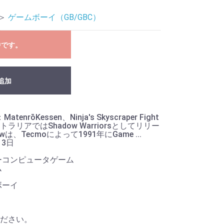
＞
ゲームボーイ（GB/GBC）
中です。
追加
tenrōKessen、Ninja's Skyscraper Fight
リアではShadow Warriorsとしてリリー
dowは、Tecmoによって1991年にGame ...
13日
ーコンピュータゲーム
ム
ボーイ
ださい。