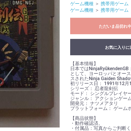
ゲーム機種
＞
携帯用ゲーム
ゲーム機種
＞
携帯用ゲーム
ただいま品切れ
お気に入りに
【基本情報】
日本ではNinjaRyūkendenGB：Ma
として、ヨーロッパとオーストラ
スされたNinja Gaiden Sha
初リリース日： 1991年12月
シリーズ： 忍者龍剣伝
モード： シングルプレイヤ
ジャンル： アクションゲー
開発元： ナツメアタリ
プラットフォーム： ゲーム
【商品状態】
・動作確認済。
お買い物を続ける
カートへ進む
・付属品：写真からご判断く