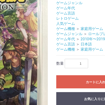
ゲームジャンル
ゲーム年代
ゲーム言語
レトロゲーム
人気ゲーム
ゲーム機種
＞
家庭用ゲーム
ゲームジャンル
＞
ロールプ
ゲーム年代
＞
2010年〜201
ゲーム言語
＞
日本語
ゲーム機種
＞
家庭用ゲーム
数量
カートに入
お気に入りに