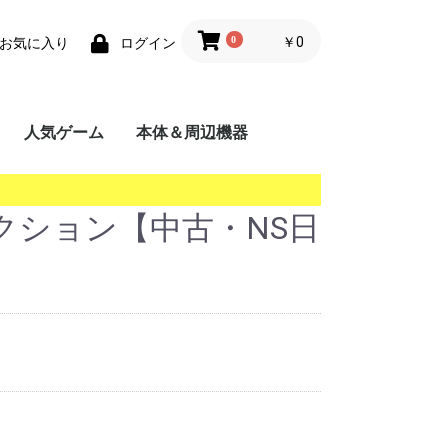
0
￥0
お気に入り
ログイン
人気ゲーム
本体＆周辺機器
携帯用ゲーム機
家庭用ゲーム機
業務用ゲーム機
PC
MSX
クション【中古・NS日