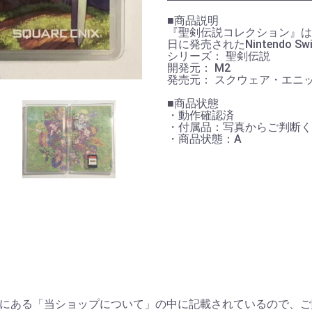
■商品説明
『聖剣伝説コレクション』は、
日に発売されたNintendo 
お買い物を続ける
カートへ進む
シリーズ： 聖剣伝説
開発元： M2
発売元： スクウェア・エニ
■商品状態
・動作確認済
・付属品：写真からご判断く
・商品状態：A
にある「当ショップについて」の中に記載されているので、ご