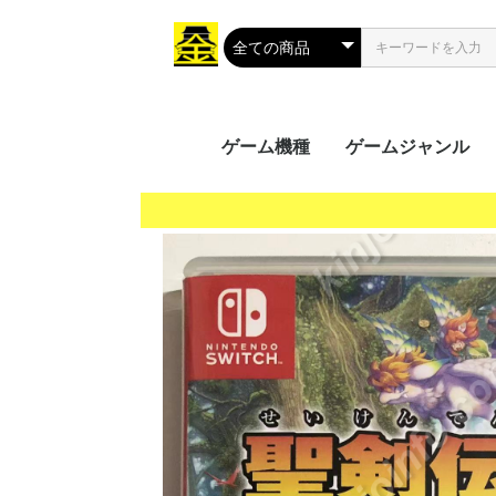
ゲーム機種
ゲームジャンル
携帯用ゲーム
家庭用ゲーム
業務用ゲーム
PC
MSX
アクション
シューティング
ロールプレイング
シミュレーション
アドベンチャー
タクティカル
トレーディングカ
パズル
音楽/リズム
レース
ソーシャルネット
ボードゲーム
光線銃シリーズ
その他
PS Vit
ﾌﾟﾚｲｽﾃ
ニンテ
ニンテ
GP32
ゲーム
ゲーム
ゲーム
ワンダ
リンク
ネオジ
Everc
Ninte
Wii U
Wii
プレイ
プレイ
プレイ
プレイ
XBOX 
Xbox 
Xbox 
Xbox
プレイ
Jagua
ゲーム
ドリー
バーチ
セガサ
PCエ
NINT
PCエ
Turb
ｽｰﾊﾟｰﾌ
メガCD
メガド
メガド
ファミ
ﾌｧﾐｺﾝ
3DO
PCFX
ネオジ
ネオジ
ｾｶﾞﾏｰｸ
セガSG
FM-
NEOG
CPシス
CPシス
NAOM
NAOM
ST-V
SPI
PGM
SYST
ALEC
ATOM
SYST
その他
Mac 
Windo
Windo
Windo
Windo
Wind
Windo
Windo
Windo
Windo
MSX2
MSX2
MSX
ク
（PS
（GB/
ス（G
（WS
（NG
Swit
5（PS
4（PS
3（PS
2（PS
（PS
（DC
（VB
（PCE
（SFC
CD(M
（MD/
(SMII