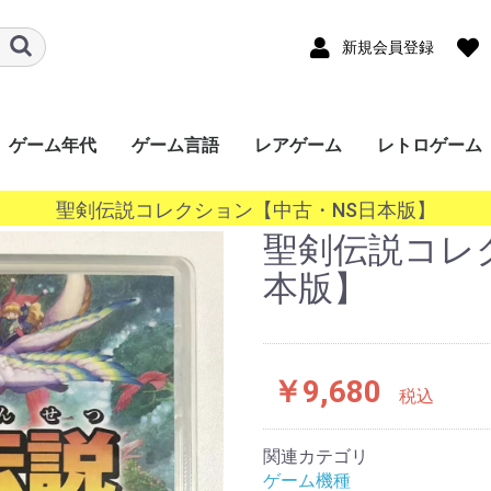
新規会員登録
ゲーム年代
ゲーム言語
レアゲーム
レトロゲーム
ード
ワー
a
ｰｼｮﾝﾎﾟｰﾀﾌﾞﾙ
ンドー3DS
ンドーDS
ボーイ
ボーイアドバン
ギア（GG）
ースワン
ス（Lynx）
オポケット
ade
ndo
ステーション
ステーション
ステーション
ステーション
SERIES X/S
One
360
ステーション
r
キューブ（GC）
ムキャスト
ャルボーイ
ターン（SS）
ンジン（PCECD）
ENDO64（N64）
ンジン
oGrafx16（TG16）
ｧﾐｺﾝ
・SEGA-
ライブ
ライブ（32X）
コン（FC/NES）
ﾃﾞｨｽｸｼｽﾃﾑ(FCDS)
オ(ROM)
オ(CD)
III&ﾏｽﾀｰｼｽﾃﾑ
1000
TOWNS マーティー
EO(ネオジオ)
テムIII
テムII
IGD-ROM
I
システム
システム
EM256
K64
ISWAVE
EM246
PCB基板
OS系
ws 10系
ws 8系
ws 7系
ws Vista系
ows XP系
ws 2000系
ws 98系
ws 95系
ws 3系
+
2020年〜
2010年〜2019年
2000年〜2009年
1990年〜1999年
1980年〜1989年
〜1979年
日本語
英語
中国語
韓国語
その他
聖剣伝説コレクション【中古・NS日本版】
P）
GBC）
BA）
/WSC）
P）
ch（NS）
5）
4）
3）
2）
）
）
）
/SGX）
/SNES）
EGACD)
GENESIS）
I&SMS)
聖剣伝説コレ
本版】
￥9,680
税込
関連カテゴリ
ゲーム機種