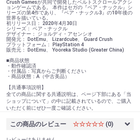
Crush Gamesが共同で開発したベルトスクロールアクシ
ョンゲームである。 本作はセガの『ベア・ナックル』シ
リーズの第4作であり、『ベア・ナックル3』の10年後の
世界を描いている。
初リリース日： 2020年4月30日
シリーズ： ベア・ナックル
デザイナー： ジョルディ・アセンシオ
開発元： DotEmu、 Lizardcube、 Guard Crush
プラットフォーム： PlayStation 4
販売元： DotEmu、 Yooreka Studio (Greater China)
■商品状態
・動作確認済
・付属品：写真からご判断ください
・商品状態：A（中古美品）
【共通事項説明】
全ての商品に関する共通説明は、ページ下部にある「当
ショップについて」の中に記載されているので、ご購入
いただく前にぜひ一度ご確認ください。
この商品のレビュー
☆☆☆☆☆
(0)
レビューはありません。