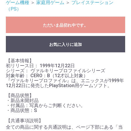
ゲーム機種
＞
家庭用ゲーム
＞
プレイステーション
（PS）
ただいま品切れ中です。
お買い物を続ける
カートへ進む
お気に入りに追加
【基本情報】
初リリース日： 1999年12月22日
シリーズ： ヴァルキリープロファイルシリーズ
対象年齢： CERO：B（12才以上対象）
『ヴァルキリープロファイル』は、エニックスが1999年
12月22日に発売したPlayStation用ゲームソフト。
【商品状態】
・新品未開封品
・付属品：写真からご判断ください。
・商品状態：S
【共通事項説明】
全ての商品に関する共通説明は、ページ下部にある「当