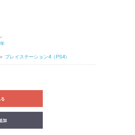
ン
9年
＞
プレイステーション4（PS4）
れる
追加