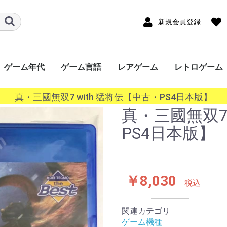
新規会員登録
ゲーム年代
ゲーム言語
レアゲーム
レトロゲーム
ード
ワー
a
ｰｼｮﾝﾎﾟｰﾀﾌﾞﾙ
ンドー3DS
ンドーDS
ボーイ
ボーイアドバン
ギア（GG）
ースワン
ス（Lynx）
オポケット
ade
ndo
ステーション
ステーション
ステーション
ステーション
SERIES X/S
One
360
ステーション
r
キューブ（GC）
ムキャスト
ャルボーイ
ターン（SS）
ンジン（PCECD）
ENDO64（N64）
ンジン
oGrafx16（TG16）
ｧﾐｺﾝ
・SEGA-
ライブ
ライブ（32X）
コン（FC/NES）
ﾃﾞｨｽｸｼｽﾃﾑ(FCDS)
オ(ROM)
オ(CD)
III&ﾏｽﾀｰｼｽﾃﾑ
1000
TOWNS マーティー
EO(ネオジオ)
テムIII
テムII
IGD-ROM
I
システム
システム
EM256
K64
ISWAVE
EM246
PCB基板
OS系
ws 10系
ws 8系
ws 7系
ws Vista系
ows XP系
ws 2000系
ws 98系
ws 95系
ws 3系
+
2020年〜
2010年〜2019年
2000年〜2009年
1990年〜1999年
1980年〜1989年
〜1979年
日本語
英語
中国語
韓国語
その他
真・三國無双7 with 猛将伝【中古・PS4日本版】
P）
GBC）
BA）
/WSC）
P）
ch（NS）
5）
4）
3）
2）
）
）
）
/SGX）
/SNES）
EGACD)
GENESIS）
I&SMS)
真・三國無双7 
PS4日本版】
￥8,030
税込
関連カテゴリ
ゲーム機種