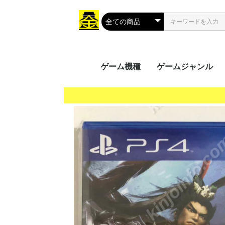
ゲーム機種
ゲームジャンル
携帯用ゲーム
家庭用ゲーム
業務用ゲーム
PC
MSX
アクション
シューティング
ロールプレイング
シミュレーション
アドベンチャー
タクティカル
トレーディングカ
パズル
音楽/リズム
レース
ソーシャルネット
ボードゲーム
光線銃シリーズ
その他
PS Vit
ﾌﾟﾚｲｽﾃ
ニンテ
ニンテ
GP32
ゲーム
ゲーム
ゲーム
ワンダ
リンク
ネオジ
Everc
Ninte
Wii U
Wii
プレイ
プレイ
プレイ
プレイ
XBOX 
Xbox 
Xbox 
Xbox
プレイ
Jagua
ゲーム
ドリー
バーチ
セガサ
PCエ
NINT
PCエ
Turb
ｽｰﾊﾟｰﾌ
メガCD
メガド
メガド
ファミ
ﾌｧﾐｺﾝ
3DO
PCFX
ネオジ
ネオジ
ｾｶﾞﾏｰｸ
セガSG
FM-
NEOG
CPシス
CPシス
NAOM
NAOM
ST-V
SPI
PGM
SYST
ALEC
ATOM
SYST
その他
Mac 
Windo
Windo
Windo
Windo
Wind
Windo
Windo
Windo
Windo
MSX2
MSX2
MSX
ク
（PS
（GB/
ス（G
（WS
（NG
Swit
5（PS
4（PS
3（PS
2（PS
（PS
（DC
（VB
（PCE
（SFC
CD(M
（MD/
(SMII