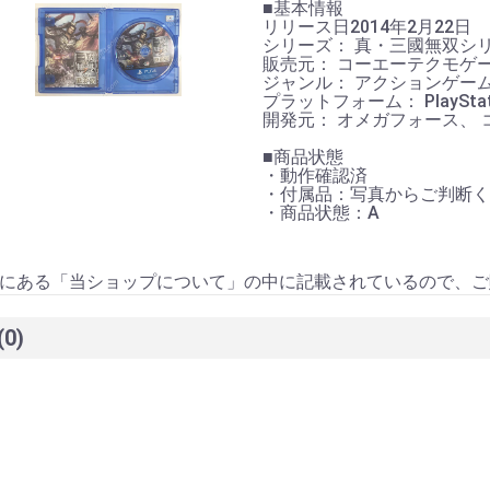
■基本情報
リリース日2014年2月22日
シリーズ： 真・三國無双シ
販売元： コーエーテクモゲ
ジャンル： アクションゲー
プラットフォーム： PlayStati
開発元： オメガフォース、
■商品状態
・動作確認済
・付属品：写真からご判断く
・商品状態：A
にある「当ショップについて」の中に記載されているので、ご
(0)