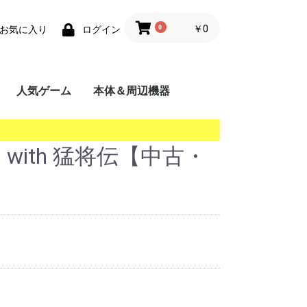
0
￥0
お気に入り
ログイン
人気ゲーム
本体＆周辺機器
携帯用ゲーム機
家庭用ゲーム機
業務用ゲーム機
PC
MSX
with 猛将伝【中古・