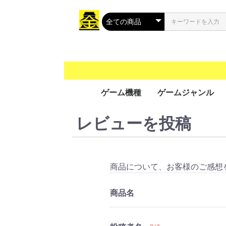
ゲーム機種
ゲームジャンル
レビューを投稿
携帯用ゲーム
家庭用ゲーム
業務用ゲーム
PC
MSX
アクション
シューティング
ロールプレイング
シミュレーション
アドベンチャー
タクティカル
トレーディングカ
パズル
音楽/リズム
レース
ソーシャルネット
ボードゲーム
光線銃シリーズ
その他
PS Vit
ﾌﾟﾚｲｽﾃ
ニンテ
ニンテ
GP32
ゲーム
ゲーム
ゲーム
ワンダ
リンク
ネオジ
Everc
Ninte
Wii U
Wii
プレイ
プレイ
プレイ
プレイ
XBOX 
Xbox 
Xbox 
Xbox
プレイ
Jagua
ゲーム
ドリー
バーチ
セガサ
PCエ
NINT
PCエ
Turb
ｽｰﾊﾟｰﾌ
メガCD
メガド
メガド
ファミ
ﾌｧﾐｺﾝ
3DO
PCFX
ネオジ
ネオジ
ｾｶﾞﾏｰｸ
セガSG
FM-
NEOG
CPシス
CPシス
NAOM
NAOM
ST-V
SPI
PGM
SYST
ALEC
ATOM
SYST
その他
Mac 
Windo
Windo
Windo
Windo
Wind
Windo
Windo
Windo
Windo
MSX2
MSX2
MSX
ク
（PS
（GB/
ス（G
（WS
（NG
Swit
5（PS
4（PS
3（PS
2（PS
（PS
（DC
（VB
（PCE
（SFC
CD(M
（MD/
(SMII
商品について、お客様のご感想
商品名