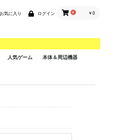
0
￥0
お気に入り
ログイン
人気ゲーム
本体＆周辺機器
携帯用ゲーム機
家庭用ゲーム機
業務用ゲーム機
PC
MSX