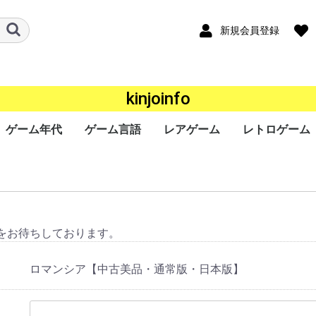
新規会員登録
kinjoinfo
ゲーム年代
ゲーム言語
レアゲーム
レトロゲーム
ード
ワー
a
ｰｼｮﾝﾎﾟｰﾀﾌﾞﾙ
ンドー3DS
ンドーDS
ボーイ
ボーイアドバン
ギア（GG）
ースワン
ス（Lynx）
オポケット
ade
ndo
ステーション
ステーション
ステーション
ステーション
SERIES X/S
One
360
ステーション
r
キューブ（GC）
ムキャスト
ャルボーイ
ターン（SS）
ンジン（PCECD）
ENDO64（N64）
ンジン
oGrafx16（TG16）
ｧﾐｺﾝ
・SEGA-
ライブ
ライブ（32X）
コン（FC/NES）
ﾃﾞｨｽｸｼｽﾃﾑ(FCDS)
オ(ROM)
オ(CD)
III&ﾏｽﾀｰｼｽﾃﾑ
1000
TOWNS マーティー
EO(ネオジオ)
テムIII
テムII
IGD-ROM
I
システム
システム
EM256
K64
ISWAVE
EM246
PCB基板
OS系
ws 10系
ws 8系
ws 7系
ws Vista系
ows XP系
ws 2000系
ws 98系
ws 95系
ws 3系
+
2020年〜
2010年〜2019年
2000年〜2009年
1990年〜1999年
1980年〜1989年
〜1979年
日本語
英語
中国語
韓国語
その他
P）
GBC）
BA）
/WSC）
P）
ch（NS）
5）
4）
3）
2）
）
）
）
/SGX）
/SNES）
EGACD)
GENESIS）
I&SMS)
をお待ちしております。
ロマンシア【中古美品・通常版・日本版】