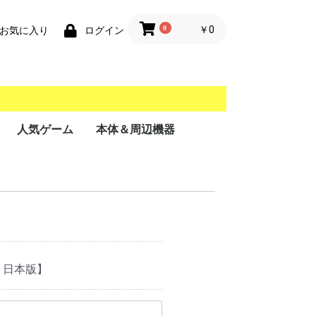
0
￥0
お気に入り
ログイン
人気ゲーム
本体＆周辺機器
携帯用ゲーム機
家庭用ゲーム機
業務用ゲーム機
PC
MSX
・日本版】