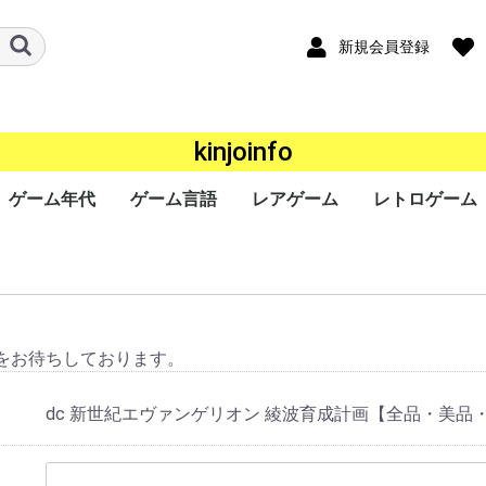
新規会員登録
kinjoinfo
ゲーム年代
ゲーム言語
レアゲーム
レトロゲーム
ード
ワー
a
ｰｼｮﾝﾎﾟｰﾀﾌﾞﾙ
ンドー3DS
ンドーDS
ボーイ
ボーイアドバン
ギア（GG）
ースワン
ス（Lynx）
オポケット
ade
ndo
ステーション
ステーション
ステーション
ステーション
SERIES X/S
One
360
ステーション
r
キューブ（GC）
ムキャスト
ャルボーイ
ターン（SS）
ンジン（PCECD）
ENDO64（N64）
ンジン
oGrafx16（TG16）
ｧﾐｺﾝ
・SEGA-
ライブ
ライブ（32X）
コン（FC/NES）
ﾃﾞｨｽｸｼｽﾃﾑ(FCDS)
オ(ROM)
オ(CD)
III&ﾏｽﾀｰｼｽﾃﾑ
1000
TOWNS マーティー
EO(ネオジオ)
テムIII
テムII
IGD-ROM
I
システム
システム
EM256
K64
ISWAVE
EM246
PCB基板
OS系
ws 10系
ws 8系
ws 7系
ws Vista系
ows XP系
ws 2000系
ws 98系
ws 95系
ws 3系
+
2020年〜
2010年〜2019年
2000年〜2009年
1990年〜1999年
1980年〜1989年
〜1979年
日本語
英語
中国語
韓国語
その他
P）
GBC）
BA）
/WSC）
P）
ch（NS）
5）
4）
3）
2）
）
）
）
/SGX）
/SNES）
EGACD)
GENESIS）
I&SMS)
をお待ちしております。
dc 新世紀エヴァンゲリオン 綾波育成計画【全品・美品