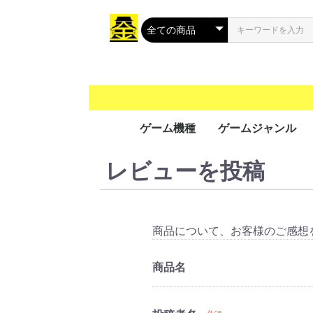
ゲーム機種
ゲームジャンル
レビューを投稿
携帯用ゲーム
家庭用ゲーム
業務用ゲーム
PC
MSX
アクション
シューティング
ロールプレイング
シミュレーション
アドベンチャー
タクティカル
トレーディングカ
パズル
音楽/リズム
レース
ソーシャルネット
ボードゲーム
光線銃シリーズ
その他
PS Vit
ﾌﾟﾚｲｽﾃ
ニンテ
ニンテ
GP32
ゲーム
ゲーム
ゲーム
ワンダ
リンク
ネオジ
Everc
Ninte
Wii U
Wii
プレイ
プレイ
プレイ
プレイ
XBOX 
Xbox 
Xbox 
Xbox
プレイ
Jagua
ゲーム
ドリー
バーチ
セガサ
PCエ
NINT
PCエ
Turb
ｽｰﾊﾟｰﾌ
メガCD
メガド
メガド
ファミ
ﾌｧﾐｺﾝ
3DO
PCFX
ネオジ
ネオジ
ｾｶﾞﾏｰｸ
セガSG
FM-
NEOG
CPシス
CPシス
NAOM
NAOM
ST-V
SPI
PGM
SYST
ALEC
ATOM
SYST
その他
Mac 
Windo
Windo
Windo
Windo
Wind
Windo
Windo
Windo
Windo
MSX2
MSX2
MSX
ク
（PS
（GB/
ス（G
（WS
（NG
Swit
5（PS
4（PS
3（PS
2（PS
（PS
（DC
（VB
（PCE
（SFC
CD(M
（MD/
(SMII
商品について、お客様のご感想
商品名