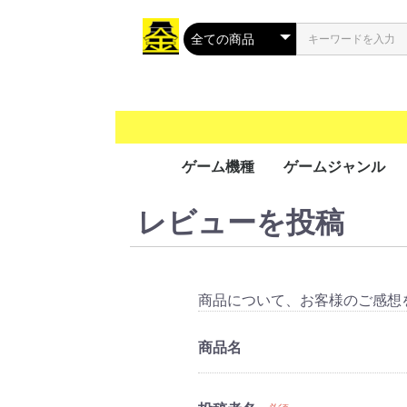
ゲーム機種
ゲームジャンル
レビューを投稿
携帯用ゲーム
家庭用ゲーム
業務用ゲーム
PC
MSX
アクション
シューティング
ロールプレイング
シミュレーション
アドベンチャー
タクティカル
トレーディングカ
パズル
音楽/リズム
レース
ソーシャルネット
ボードゲーム
光線銃シリーズ
その他
PS Vit
ﾌﾟﾚｲｽﾃ
ニンテ
ニンテ
GP32
ゲーム
ゲーム
ゲーム
ワンダ
リンク
ネオジ
Everc
Ninte
Wii U
Wii
プレイ
プレイ
プレイ
プレイ
XBOX 
Xbox 
Xbox 
Xbox
プレイ
Jagua
ゲーム
ドリー
バーチ
セガサ
PCエ
NINT
PCエ
Turb
ｽｰﾊﾟｰﾌ
メガCD
メガド
メガド
ファミ
ﾌｧﾐｺﾝ
3DO
PCFX
ネオジ
ネオジ
ｾｶﾞﾏｰｸ
セガSG
FM-
NEOG
CPシス
CPシス
NAOM
NAOM
ST-V
SPI
PGM
SYST
ALEC
ATOM
SYST
その他
Mac 
Windo
Windo
Windo
Windo
Wind
Windo
Windo
Windo
Windo
MSX2
MSX2
MSX
ク
（PS
（GB/
ス（G
（WS
（NG
Swit
5（PS
4（PS
3（PS
2（PS
（PS
（DC
（VB
（PCE
（SFC
CD(M
（MD/
(SMII
商品について、お客様のご感想
商品名