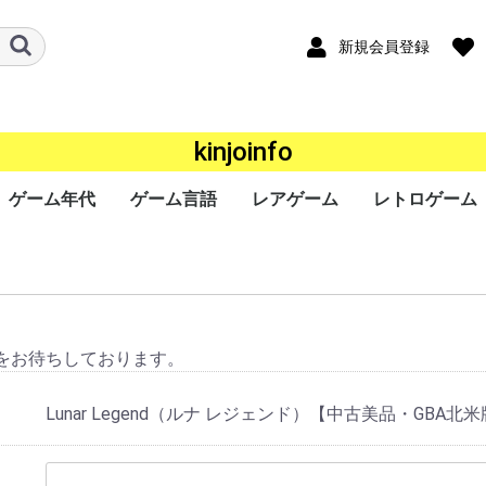
新規会員登録
kinjoinfo
ゲーム年代
ゲーム言語
レアゲーム
レトロゲーム
ード
ワー
a
ｰｼｮﾝﾎﾟｰﾀﾌﾞﾙ
ンドー3DS
ンドーDS
ボーイ
ボーイアドバン
ギア（GG）
ースワン
ス（Lynx）
オポケット
ade
ndo
ステーション
ステーション
ステーション
ステーション
SERIES X/S
One
360
ステーション
r
キューブ（GC）
ムキャスト
ャルボーイ
ターン（SS）
ンジン（PCECD）
ENDO64（N64）
ンジン
oGrafx16（TG16）
ｧﾐｺﾝ
・SEGA-
ライブ
ライブ（32X）
コン（FC/NES）
ﾃﾞｨｽｸｼｽﾃﾑ(FCDS)
オ(ROM)
オ(CD)
III&ﾏｽﾀｰｼｽﾃﾑ
1000
TOWNS マーティー
EO(ネオジオ)
テムIII
テムII
IGD-ROM
I
システム
システム
EM256
K64
ISWAVE
EM246
PCB基板
OS系
ws 10系
ws 8系
ws 7系
ws Vista系
ows XP系
ws 2000系
ws 98系
ws 95系
ws 3系
+
2020年〜
2010年〜2019年
2000年〜2009年
1990年〜1999年
1980年〜1989年
〜1979年
日本語
英語
中国語
韓国語
その他
P）
GBC）
BA）
/WSC）
P）
ch（NS）
5）
4）
3）
2）
）
）
）
/SGX）
/SNES）
EGACD)
GENESIS）
I&SMS)
をお待ちしております。
Lunar Legend（ルナ レジェンド）【中古美品・GBA北