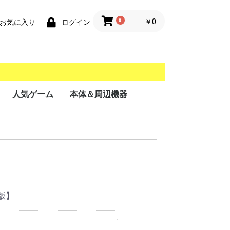
0
￥0
お気に入り
ログイン
人気ゲーム
本体＆周辺機器
携帯用ゲーム機
家庭用ゲーム機
業務用ゲーム機
PC
MSX
米版】