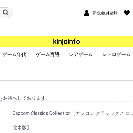
新規会員登録
kinjoinfo
ゲーム年代
ゲーム言語
レアゲーム
レトロゲーム
ード
ワー
a
ｰｼｮﾝﾎﾟｰﾀﾌﾞﾙ
ンドー3DS
ンドーDS
ボーイ
ボーイアドバン
ギア（GG）
ースワン
ス（Lynx）
オポケット
ade
ndo
ステーション
ステーション
ステーション
ステーション
SERIES X/S
One
360
ステーション
r
キューブ（GC）
ムキャスト
ャルボーイ
ターン（SS）
ンジン（PCECD）
ENDO64（N64）
ンジン
oGrafx16（TG16）
ｧﾐｺﾝ
・SEGA-
ライブ
ライブ（32X）
コン（FC/NES）
ﾃﾞｨｽｸｼｽﾃﾑ(FCDS)
オ(ROM)
オ(CD)
III&ﾏｽﾀｰｼｽﾃﾑ
1000
TOWNS マーティー
EO(ネオジオ)
テムIII
テムII
IGD-ROM
I
システム
システム
EM256
K64
ISWAVE
EM246
PCB基板
OS系
ws 10系
ws 8系
ws 7系
ws Vista系
ows XP系
ws 2000系
ws 98系
ws 95系
ws 3系
+
2020年〜
2010年〜2019年
2000年〜2009年
1990年〜1999年
1980年〜1989年
〜1979年
日本語
英語
中国語
韓国語
その他
P）
GBC）
BA）
/WSC）
P）
ch（NS）
5）
4）
3）
2）
）
）
）
/SGX）
/SNES）
EGACD)
GENESIS）
I&SMS)
をお待ちしております。
Capcom Classics Collection（カプコン クラシッ
北米版】