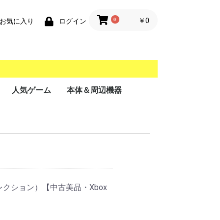
0
￥0
お気に入り
ログイン
人気ゲーム
本体＆周辺機器
携帯用ゲーム機
家庭用ゲーム機
業務用ゲーム機
PC
MSX
クス コレクション）【中古美品・Xbox