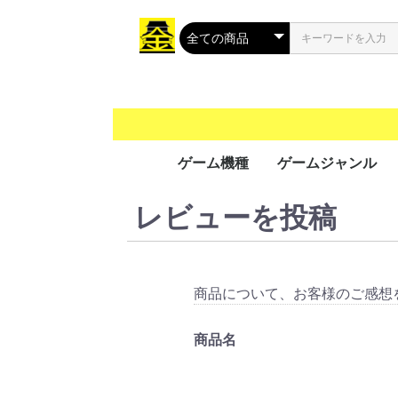
ゲーム機種
ゲームジャンル
レビューを投稿
携帯用ゲーム
家庭用ゲーム
業務用ゲーム
PC
MSX
アクション
シューティング
ロールプレイング
シミュレーション
アドベンチャー
タクティカル
トレーディングカ
パズル
音楽/リズム
レース
ソーシャルネット
ボードゲーム
光線銃シリーズ
その他
PS Vit
ﾌﾟﾚｲｽﾃ
ニンテ
ニンテ
GP32
ゲーム
ゲーム
ゲーム
ワンダ
リンク
ネオジ
Everc
Ninte
Wii U
Wii
プレイ
プレイ
プレイ
プレイ
XBOX 
Xbox 
Xbox 
Xbox
プレイ
Jagua
ゲーム
ドリー
バーチ
セガサ
PCエ
NINT
PCエ
Turb
ｽｰﾊﾟｰﾌ
メガCD
メガド
メガド
ファミ
ﾌｧﾐｺﾝ
3DO
PCFX
ネオジ
ネオジ
ｾｶﾞﾏｰｸ
セガSG
FM-
NEOG
CPシス
CPシス
NAOM
NAOM
ST-V
SPI
PGM
SYST
ALEC
ATOM
SYST
その他
Mac 
Windo
Windo
Windo
Windo
Wind
Windo
Windo
Windo
Windo
MSX2
MSX2
MSX
ク
（PS
（GB/
ス（G
（WS
（NG
Swit
5（PS
4（PS
3（PS
2（PS
（PS
（DC
（VB
（PCE
（SFC
CD(M
（MD/
(SMII
商品について、お客様のご感想
商品名